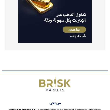
من نحن
Brisk Markets LLC
is incorporated in St. Vincent and the Grenadines,