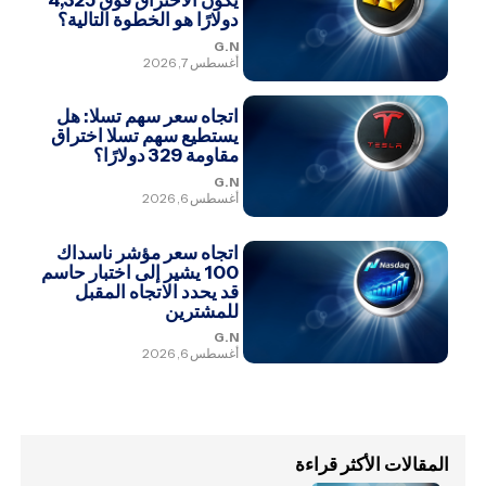
يكون الاختراق فوق 4,325
دولارًا هو الخطوة التالية؟
G.N
أغسطس 7, 2026
اتجاه سعر سهم تسلا: هل
يستطيع سهم تسلا اختراق
مقاومة 329 دولارًا؟
G.N
أغسطس 6, 2026
اتجاه سعر مؤشر ناسداك
100 يشير إلى اختبار حاسم
قد يحدد الاتجاه المقبل
للمشترين
G.N
أغسطس 6, 2026
المقالات الأكثر قراءة