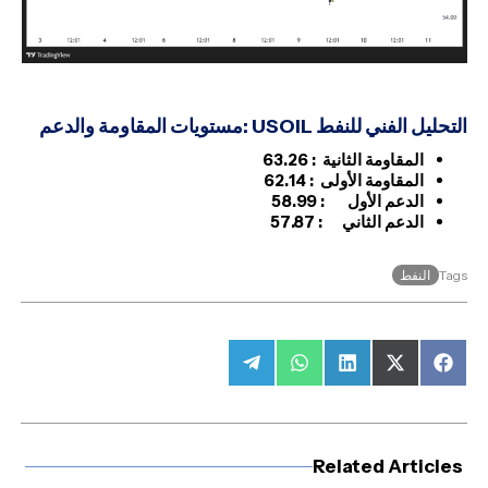
التحليل الفني
للنفط
USOIL
:مستويات المقاومة والدعم
المقاومة الثانية :
63.26
المقاومة الأولى :
62.14
الدعم الأول : 58.99
الدعم الثاني :
57.87
النفط
Tags
Share
Share
Share
Share
Share
on
on
on
on
on
Telegram
WhatsApp
LinkedIn
Facebook
X
(Twitter)
Related Articles