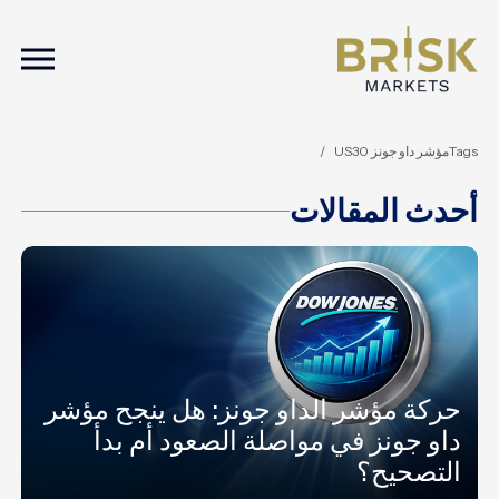
ation
Tags
مؤشر داو جونز US30
أحدث المقالات
حركة مؤشر الداو جونز: هل ينجح مؤشر
داو جونز في مواصلة الصعود أم بدأ
التصحيح؟