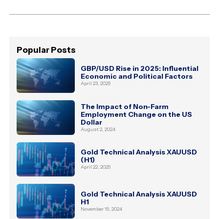
Facebook
X
Pinterest
LinkedIn
WhatsApp
Telegram
(Twitter)
Popular Posts
GBP/USD Rise in 2025: Influential
Economic and Political Factors
April 23, 2025
The Impact of Non-Farm
Employment Change on the US
Dollar
August 2, 2024
Gold Technical Analysis XAUUSD
(H1)
April 22, 2025
Gold Technical Analysis XAUUSD
H1
November 15, 2024