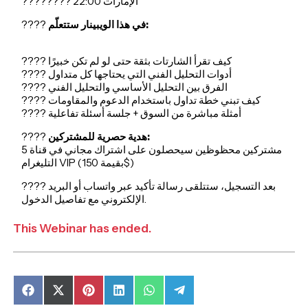
???????? 22:00 الإمارات
????
في هذا الويبينار ستتعلّم:
???? كيف تقرأ الشارتات بثقة حتى لو لم تكن خبيرًا
???? أدوات التحليل الفني التي يحتاجها كل متداول
???? الفرق بين التحليل الأساسي والتحليل الفني
???? كيف تبني خطة تداول باستخدام الدعوم والمقاومات
????️ أمثلة مباشرة من السوق + جلسة أسئلة تفاعلية
????
هدية حصرية للمشتركين:
5 مشتركين محظوظين سيحصلون على اشتراك مجاني في قناة
التليغرام VIP (بقيمة 150$)
???? بعد التسجيل، ستتلقى رسالة تأكيد عبر واتساب أو البريد
الإلكتروني مع تفاصيل الدخول.
This Webinar has ended.
Share
Share
Share
Share
Share
Share
on
on
on
on
on
on