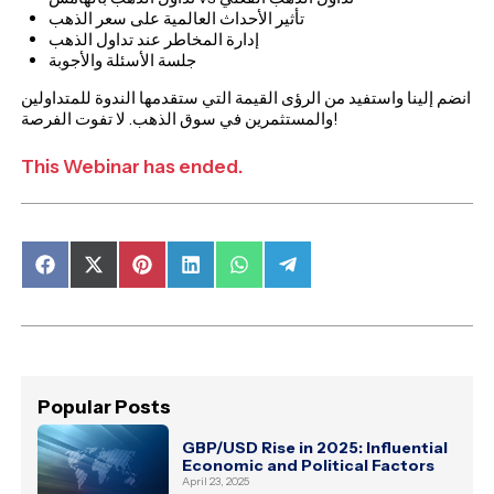
تأثير الأحداث العالمية على سعر الذهب
إدارة المخاطر عند تداول الذهب
جلسة الأسئلة والأجوبة
انضم إلينا واستفيد من الرؤى القيمة التي ستقدمها الندوة للمتداولين
والمستثمرين في سوق الذهب. لا تفوت الفرصة!
This Webinar has ended.
Share
Share
Share
Share
Share
Share
on
on
on
on
on
on
Facebook
X
Pinterest
LinkedIn
WhatsApp
Telegram
(Twitter)
Popular Posts
GBP/USD Rise in 2025: Influential
Economic and Political Factors
April 23, 2025