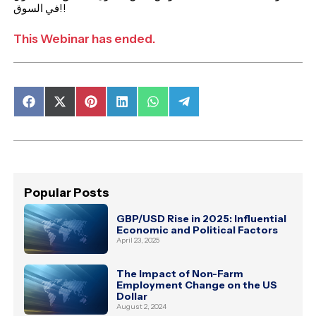
في السوق!!
This Webinar has ended.
Share
Share
Share
Share
Share
Share
on
on
on
on
on
on
Facebook
X
Pinterest
LinkedIn
WhatsApp
Telegram
(Twitter)
Popular Posts
GBP/USD Rise in 2025: Influential
Economic and Political Factors
April 23, 2025
The Impact of Non-Farm
Employment Change on the US
Dollar
August 2, 2024