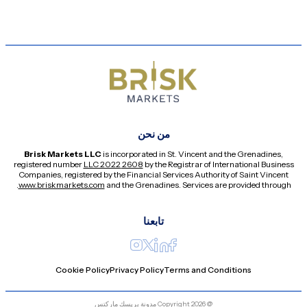
من نحن
Brisk Markets LLC
is incorporated in St. Vincent and the Grenadines,
registered number
2608 LLC 2022
by the Registrar of International Business
Companies, registered by the Financial Services Authority of Saint Vincent
.
www.briskmarkets.com
and the Grenadines. Services are provided through
تابعنا
Cookie Policy
Privacy Policy
Terms and Conditions
@ Copyright 2026 مدونة بريسك ماركتس