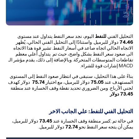
التحليل الفني
للنفط
اليوم، نجد سعر النفط يتداول عند مستوى
74.46
دولار للبرميل. واستنادًا إلى التحليل الفني الحالي، يُظهر
الاتجاه الحالي اتجاه صاعد في أسعار النفط. تشير قوة هذا الاتجاه
الى صعود سعر النفط بشكل واضح، حيث تم يتداول أعلي معظم
تقاطعات المتوسطات المتحركة. وبالإضافة إلى ذلك، يقدم مؤشر الـ
MACD إشارات قوة للشراء.
بناءً على هذا التحليل، سنبقى في انتظار صعود النفط إلى المستوى
المستهدف عند
75.05
دولار للبرميل، مع اختيار
75.74
دولار كهدف
لجني الأرباح. ومن الضروري تحديد نقطة وقف الخسارة عند منطقة
73.45 دولار
التحليل الفني للنفط: علي الجانب الاخر
في حالة تم ;كسر منطقة وقف الخسارة عند
73.45
دولار للبرميل،
يمكن أن يتجه سعر النفط نحو
72.74
دولار للبرميل.