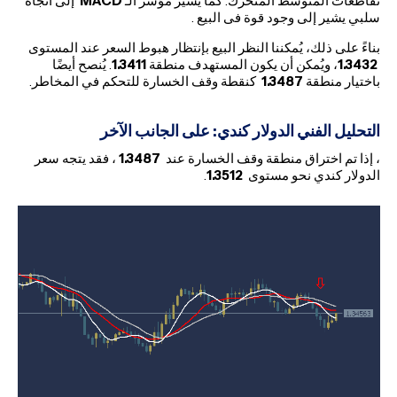
تقاطعات المتوسط المتحرك. كما يشير مؤشر الـ
MACD
إلى اتجاه
سلبي يشير إلى وجود قوة فى البيع .
بناءً على ذلك، يُمكننا النظر البيع بإنتظار هبوط السعر عند المستوى
1.3432
، ويُمكن أن يكون المستهدف منطقة
1.3411
. يُنصح أيضًا
باختيار منطقة
1.3487
كنقطة وقف الخسارة للتحكم في المخاطر.
التحليل الفني الدولار كندي: على الجانب الآخر
، إذا تم اختراق منطقة وقف الخسارة عند
1.3487
، فقد يتجه سعر
الدولار كندي نحو مستوى
1.3512
.