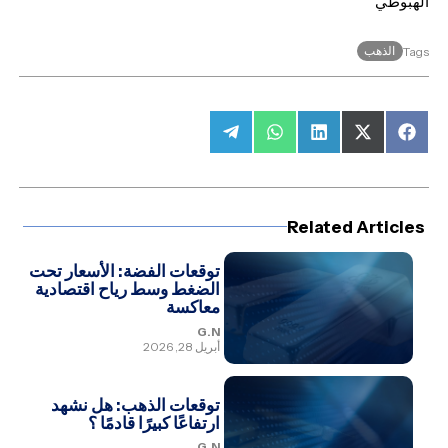
الهبوطي
الذهب
Tags
Share
Share
Share
Share
Share
on
on
on
on
on
Telegram
WhatsApp
LinkedIn
Facebook
X
(Twitter)
Related Articles
توقعات الفضة: الأسعار تحت
الضغط وسط رياح اقتصادية
معاكسة
G.N
أبريل 28, 2026
توقعات الذهب: هل نشهد
ارتفاعًا كبيرًا قادمًا ؟
G.N