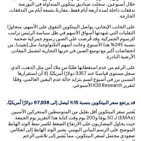
خلال أسبوعين، سجلت صناديق بيتكوين المتداولة في البورصة
تدفقات داخلة لمدة أربعة أيام فقط، مقارنةً بتسعة أيام من التدفقات
الخارجة.
على الجانب الإيجابي، يواصل البيتكوين التفوق على الأسهم، متجاوزًا
التقلبات التي شهدتها أسواق الأسهم في ظل سياسة الرئيس ترامب
للرسوم الجمركية. وقد فُرضت على الصين رسوم جمركية ضخمة
بنسبة 245% هذا الأسبوع. وعانت أسهم التكنولوجيا، مثل إنفيديا، من
انخفاضات أكبر مع توسع الصين في حربها التجارية لتشمل المعادن
الأرضية النادرة.
على الرغم من عدم استقطابها طلبًا من ملاذ آمن مثل الذهب، الذي
سجل مستوى قياسيًا عند 3,357 دولارًا أمريكيًا. إلا أن استقرارها
النسبي برز في أسبوع اتسم بتزايد حالة عدم اليقين العالمي، وفقًا
لتقرير K33 Research الأسبوعي.
قد يرتفع سعر البيتكوين بنسبة 15% ليصل إلى 97,938 دولارًا أمريكيًا
.
يُعتبر سعر البيتكوين أقل بقليل من المتوسطين المتحركين الأسيين
(EMAs) لـ 50 يومًا و200 يوم وقت كتابة هذا التقرير يوم الجمعة.
حيث يحاول المضاربون على الارتفاع الضغط لكسر نمط الوتد الهابط
الموضح على الرسم البياني اليومي. يشير الوتد الهابط إلى انعكاس
صعودي محتمل لسعر البيتكوين، مما يُشير إلى تلاشي الزخم