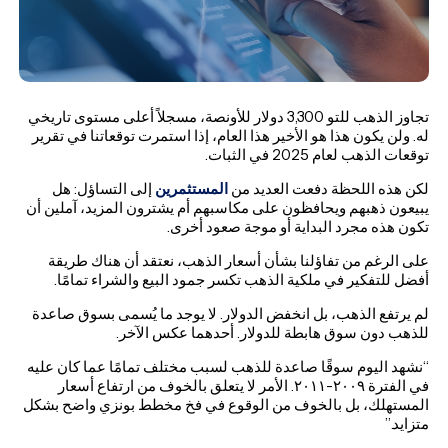
تجاوز الذهب للتو 3,300 دولار للأونصة، مسجلاً أعلى مستوى تاريخي
له. ولن يكون هذا هو الأخير هذا العام، إذا استمرت توقعاتنا في تقرير
توقعات الذهب لعام 2025 في الثبات.
لكن هذه اللحظة دفعت العديد من
المستثمرين
إلى التساؤل: هل
يبيعون ذهبهم ويحافظون على مكاسبهم أم يشترون المزيد، آملين أن
تكون هذه مجرد البداية أو موجة صعود أخرى.
على الرغم من تفاؤلنا بشأن أسعار الذهب، نعتقد أن هناك طريقة
أفضل للتفكير في ملكية الذهب تكسر جمود البيع والشراء تمامًا.
لم يرتفع الذهب، بل انخفض الدولار. لا يوجد ما يُسمى بسوق صاعدة
للذهب دون سوق هابطة للدولار. أحدهما عكس الآخر.
“نشهد اليوم سوقًا صاعدة للذهب لسبب مختلف تمامًا عما كان عليه
في الفترة ٢٠٠٩-٢٠١١. الأمر لا يتعلق بالخوف من ارتفاع أسعار
المستهلك، بل بالخوف من الوقوع في فخ مخطط بونزي واضح بشكل
متزايد.”