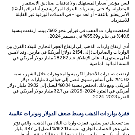
ليس مؤشر أسعار المستهلك، ولا تدفقات صناديق الاستثمار
المتداولة، ولا حتى مشتريات البنوك المركزية (مع أننا نراقبها أيضًا).
الأمر يتعلق بالثقة – أو انعدامها – في العملات الورقية غير القابلة
للاسترداد.
انخفضت واردات الذهب في فبراير بنحو 62%، بينما ارتفعت بنسبة
40.8% في يناير و55.39% في ديسمبر 2024.
أدى ارتفاع واردات الذهب إلى ارتفاع العجز التجاري للبلاد (الفرق بين
الواردات والصادرات) إلى 21.54 دولارًا أمريكيًا في مارس. وقد لامس
أعلى مستوى له على الإطلاق عند 282.82 مليار دولار أمريكي في
السنة المالية الماضية.
ارتفعت صادرات الأحجار الكريمة والمجوهرات خلال الشهر بنسبة
10.62% على أساس سنوي لتصل إلى حوالي 3 مليارات دولار
أمريكي. ومع ذلك، انخفض بنسبة 8.84% ليصل إلى 29.82 مليار دولار
أمريكي في الفترة 2024-2025، من 32.7 مليار دولار أمريكي في
الفترة 2023-2024.
قفزة بواردات الذهب وسط ضعف الدولار وتوترات عالمية
بعد تسجيل نمو سلبي، قفزت واردات البلاد من الذهب، والتي تؤثر
على عجز الحساب الجاري، بنسبة 192.13% لتصل إلى 4.47 مليار
دولار أمريكي في مارس. وذلك نتيجةً للزيادة الكبيرة في أسعار