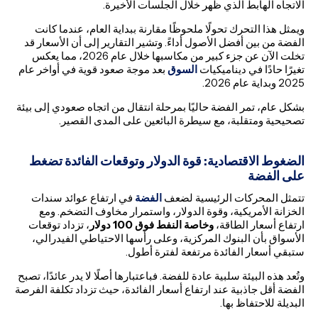
الاتجاه الهابط الذي ظهر خلال الجلسات الأخيرة.
ويمثل هذا التحرك تحولًا ملحوظًا مقارنة ببداية العام، عندما كانت
الفضة من بين أفضل الأصول أداءً. وتشير التقارير إلى أن الأسعار قد
تخلت الآن عن جزء كبير من مكاسبها خلال عام 2026، مما يعكس
تغيرًا حادًا في ديناميكيات
السوق
بعد موجة صعود قوية في أواخر عام
2025 وبداية عام 2026.
بشكل عام، تمر الفضة حاليًا بمرحلة انتقال من اتجاه صعودي إلى بيئة
تصحيحية ومتقلبة، مع سيطرة البائعين على المدى القصير.
الضغوط الاقتصادية: قوة الدولار وتوقعات الفائدة تضغط
على الفضة
تتمثل المحركات الرئيسية لضعف
الفضة
في ارتفاع عوائد سندات
الخزانة الأمريكية، وقوة الدولار، واستمرار مخاوف التضخم. ومع
ارتفاع أسعار الطاقة،
وخاصة النفط فوق 100 دولار
، تزداد توقعات
الأسواق بأن البنوك المركزية، وعلى رأسها الاحتياطي الفيدرالي،
ستبقي أسعار الفائدة مرتفعة لفترة أطول.
وتُعد هذه البيئة سلبية عادة للفضة. فباعتبارها أصلًا لا يدر عائدًا، تصبح
الفضة أقل جاذبية عند ارتفاع أسعار الفائدة، حيث تزداد تكلفة الفرصة
البديلة للاحتفاظ بها.