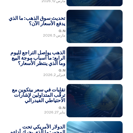
مارس 12, 2026
تحديث سوق الذهب: ما الذي
يدفع الأسعار الآن؟
G.N
مارس 5, 2026
الذهب يواصل التراجع لليوم
الرابع: ما أسباب موجة البيع
وما الذي ينتظر الأسعار؟
G.N
فبراير 2, 2026
تقلبات في سعر بيتكوين مع
ترقّب المتداولين لإشارات
الاحتياطي الفيدرالي
G.N
يناير 27, 2026
الدولار الأمريكي تحت
المجهر: ما الذي يحرك أداءه