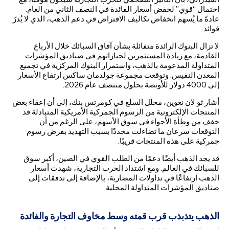
احتمال “قوي” لخفض أسعار الفائدة في النصف الثاني من العام.
عادةً ما يُسهم انخفاض تكاليف الاقتراض في دعم الذهب، الذي لا يُدرّ
فوائد.
لا تزال البنوك الرائدة متفائلة بشأن آفاق السبائك خلال الأرباع
القادمة، مع زيادة المستثمرين لحيازاتهم في صناديق المؤشرات
المتداولة المدعومة بالذهب، واستمرار البنوك المركزية في تجميع
المعدن النفيس. وتوقعت مجموعة جولدمان ساكس ارتفاع الأسعار
إلى 4000 دولار للأونصة بحلول منتصف عام 2026.
أشار ثو لان نغوين، محلل السلع في كومرتس بنك، إلى أن إعفاء بعض
المنتجات الإلكترونية من الرسوم الجمركية الأمريكية المتبادلة قد
خفف من وطأة الأجواء في سوق الأسهم، على الرغم من أن
التوقعات سرعان ما تضاءلت مجددًا بسبب التهديد بفرض رسوم
جمركية على هذه المنتجات قريبًا.
قد يجد الذهب أيضًا دعمًا من الطلب القوي في الصين، أكبر سوق
للسبائك في العالم. ومع اشتداد الحرب التجارية، شهدت أسعار
الذهب ارتفاعًا في تداولات المضاربة، بالإضافة إلى تدفقات إلى
صناديق المؤشرات المتداولة المحلية.
الذهب يتذبذب قرب قمته وسط مخاوف التجارة والفائدة