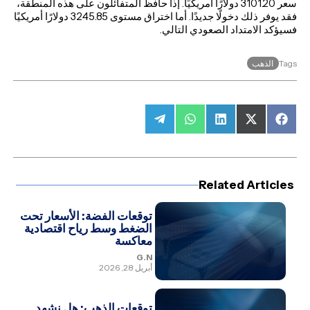
سعر 3101.20 دولارًا أمريكيًا. إذا حافظ المتفائلون على هذه المنطقة،
فقد يوفر ذلك دخولًا جديدًا. أما اختراق مستوى 3245.85 دولارًا أمريكيًا
فسيؤكد الامتداد الصعودي التالي.
الذهب
Tags
Share
Share
Share
Share
Share
on
on
on
on
on
Telegram
WhatsApp
LinkedIn
Facebook
X
(Twitter)
Related Articles
توقعات الفضة: الأسعار تحت
الضغط وسط رياح اقتصادية
معاكسة
G.N
أبريل 28, 2026
توقعات الذهب: هل نشهد