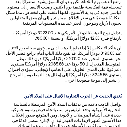
ارتفع الذهب يوم الثلاثاء، لكن يبدو أن السوق يشهد استقرارًا بعد
تسجيله قمة انعكاسية طفيفة يوم الاثنين. وصلت الأسعار إلى مستوى
قياسي جديد في بداية الأسبوع، لكنها أغلقت على انخفاض، مما شكل
انعكاسًا هبوطيًا في سعر الإغلاق. مما يشير إلى أن بعض المتداولين
يجنون الأرباح ويتوخون الحذر عند هذه المستويات المرتفعة.
يتداول زوج الذهب/الدولار الأمريكي عند 3223.00 دولارًا أمريكيًا،
بارتفاع قدره 12.33 دولارًا أمريكيًا، أو بنسبة +0.38%.
لن يتأكد الانعكاس إلا إذا تجاوز الذهب أدنى مستوى سجله يوم الاثنين
عند 3193.63 دولارًا أمريكيًا. قد يفتح ذلك الباب أمام تراجع قصير الأجل
نحو مستوى المحور عند 3101.20 دولارًا أمريكيًا. دون ذلك، يظل
المتوسط ​​المتحرك لـ 50 يومًا عند 2985.88 دولارًا أمريكيًا مستوى
دعم قويًا على المدى الطويل. على الجانب الإيجابي، سيؤدي اختراق
مستوى 3245.85 دولارًا أمريكيًا إلى إبطال هذا النمط، ومن المرجح
أن يشير إلى موجة صعودية أخرى.
يُغذي الحديث عن الحرب التجارية الإقبال على الملاذ الآمن
يواصل الذهب دعمه من تدفقات الملاذ الآمن المرتبطة بالسياسة
التجارية الأمريكية. يدفع الرئيس ترامب باتجاه فرض رسوم جمركية
جديدة على أشباه الموصلات والأدوية، ومن المتوقع صدور إعلانات
هذا الأسبوع. تُظهر الإيداعات الفيدرالية أن الإدارة تمضي قدمًا في
التحقيقات، مما يُبقي الأسواق في حالة تأهب، ويدعم السبائك