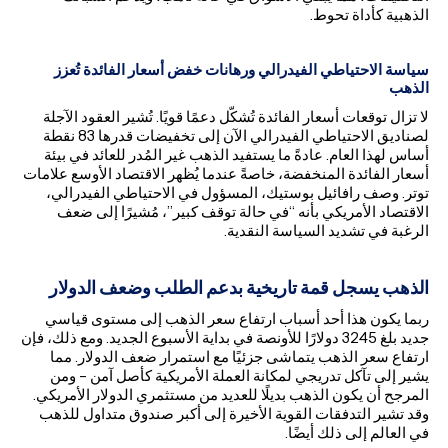
الذهبية كأداة تحوط.
سياسة الاحتياطي الفيدرالي ورهانات خفض أسعار الفائدة تُعزز
الذهب
لا تزال توقعات أسعار الفائدة تُشكّل دعمًا قويًا. تُشير العقود الآجلة
لصناديق الاحتياطي الفيدرالي الآن إلى تخفيضات قدرها 83 نقطة
أساس لهذا العام. عادةً ما يستفيد الذهب غير المُدر للعائد في بيئة
أسعار الفائدة المنخفضة، خاصةً عندما يُظهر الاقتصاد الأوسع علامات
توتر. وصف رافائيل بوستيك، المسؤول في الاحتياطي الفيدرالي،
الاقتصاد الأمريكي بأنه “في حالة توقف كبير”، مُشيرًا إلى ضعف
الرغبة في تشديد السياسة النقدية.
الذهب يسجل قمة تاريخية بدعم الطلب وضعف الدولار
ربما يكون هذا أحد أسباب ارتفاع سعر الذهب إلى مستوى قياسي
جديد بلغ 3245 دولارًا للأونصة في بداية الأسبوع الجديد. ومع ذلك، فإن
ارتفاع سعر الذهب يتماشى جزئيًا مع استمرار ضعف الدولار. مما
يشير إلى تآكل تدريجي لمكانة العملة الأمريكية كأصل آمن – ومن
المرجح أن يكون الذهب بديلًا للعديد من مستثمري الدولار الأمريكي.
وقد تشير التدفقات القوية الأخيرة إلى أكبر صندوق متداول للذهب
في العالم إلى ذلك أيضًا.