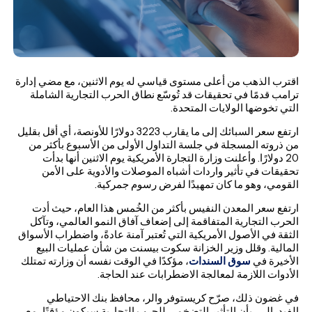
اقترب الذهب من أعلى مستوى قياسي له يوم الاثنين، مع مضي إدارة
ترامب قدمًا في تحقيقات قد تُوسّع نطاق الحرب التجارية الشاملة
التي تخوضها الولايات المتحدة.
ارتفع سعر السبائك إلى ما يقارب 3223 دولارًا للأونصة، أي أقل بقليل
من ذروته المسجلة في جلسة التداول الأولى من الأسبوع بأكثر من
20 دولارًا. وأعلنت وزارة التجارة الأمريكية يوم الاثنين أنها بدأت
تحقيقات في تأثير واردات أشباه الموصلات والأدوية على الأمن
القومي، وهو ما كان تمهيدًا لفرض رسوم جمركية.
ارتفع سعر المعدن النفيس بأكثر من الخُمس هذا العام، حيث أدت
الحرب التجارية المتفاقمة إلى إضعاف آفاق النمو العالمي، وتآكل
الثقة في الأصول الأمريكية التي تُعتبر آمنة عادةً، واضطراب الأسواق
المالية. وقلل وزير الخزانة سكوت بيسنت من شأن عمليات البيع
الأخيرة في
سوق السندات
، مؤكدًا في الوقت نفسه أن وزارته تمتلك
الأدوات اللازمة لمعالجة الاضطرابات عند الحاجة.
في غضون ذلك، صرّح كريستوفر والر، محافظ بنك الاحتياطي
الفيدرالي، بأن التأثير التضخمي للحرب التجارية سيكون مؤقتًا، مع