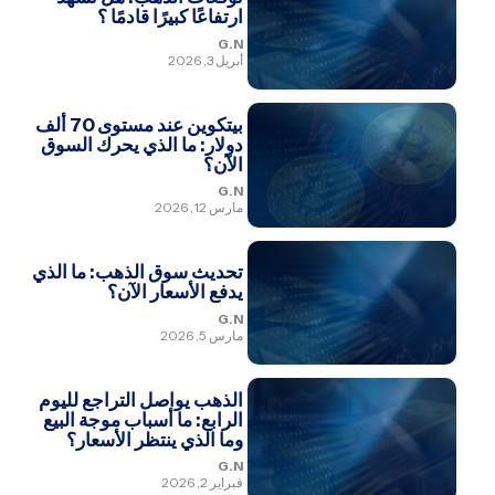
ارتفاعًا كبيرًا قادمًا ؟
G.N
أبريل 3, 2026
بيتكوين عند مستوى 70 ألف
دولار: ما الذي يحرك السوق
الآن؟
G.N
مارس 12, 2026
تحديث سوق الذهب: ما الذي
يدفع الأسعار الآن؟
G.N
مارس 5, 2026
الذهب يواصل التراجع لليوم
الرابع: ما أسباب موجة البيع
وما الذي ينتظر الأسعار؟
G.N
فبراير 2, 2026