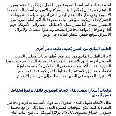
تُقدم توقعات السياسة النقدية قصيرة الأجل مزيدًا من الدعم. ومن
المتوقع عمومًا أن يُخفّض البنك المركزي الأوروبي أسعار الفائدة هذا
الأسبوع. وفي ظل حالة عدم اليقين التي أثارتها سياسة التعريفات
الجمركية الأمريكية، سيُبقي الباب مفتوحًا بالتأكيد أمام المزيد من
التيسير النقدي. أما مسار عمل الاحتياطي الفيدرالي الأمريكي فهو
أقل وضوحًا، إذ يواجه مخاطر التضخم وتباطؤًا اقتصاديًا. ولا تزال
الأسواق تتوقع خفض أسعار الفائدة في يونيو.
الطلب المادي من الصين يُضيف طبقة دعم أخرى
لا يزال الطلب المادي من آسيا قويًا. تُظهر بيانات مجلس الذهب
العالمي أن صناديق الاستثمار المتداولة الصينية للذهب قد جذبت هذا
الشهر تدفقات أكبر مما جذبته في الربع الأول بأكمله، متجاوزةً
تدفقات صناديق الاستثمار المتداولة الأمريكية. قد تدفع حصص
الاستيراد الجديدة في الصين هذا الطلب إلى مزيد من الارتفاع.
توقعات أسعار الذهب: بقاء الاتجاه الصعودي قائمًا، ترقبوا انخفاضًا
قصير المدى
يظل الاتجاه طويل المدى صعوديًا، مدعومًا بأساسيات قوية ومخاطر
اقتصادية كلية. لكن التوقعات قصيرة المدى تميل إلى تراجع محتمل.
سيؤدي اختراق مستوى 3193.63 دولارًا أمريكيًا إلى فتح الباب أمام