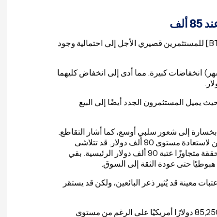
ألف
أشارت نطاقات الأسعار المحققة لمؤشر UTXO لبيتكوين [BTC] للمستثمرين قصيري الأجل إلى احتمالية وجود
ئتا بيتكوين (من أسبوع إلى شهر) و(من شهر إلى 3 أشهر) انخفاضات كبيرة. مما أدى إلى انخفاض كليهما
يث يميل المستثمرون الجدد أيضًا إلى البيع
بخسارة إلى شعور سلبي أوسع، كما أشار التقاطع.
مع ذلك، يشير الاتجاه إلى تباطؤ أو استقرار، حيث تكافح بيتكوين لاستعادة مستوى 90 ألف دولار. قد تتلاشى
إشارة بيتكوين الهبوطية إذا تجاوز السعر نطاقاته السعرية المحققة متجاوزًا عتبة 90 ألف دولار الرئيسية. بقي
عتبات معينة قد يُثير ذعر البائعين، ولكن قد يستقر
أظهرت المزيد من التحليلات أن بيتكوين واجهت مقاومة عند 85,250 دولارًا أمريكيًا على الرغم من مستوى