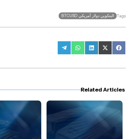
البتكوين دولار أمريكي BTCUSD
Tags
Share
Share
Share
Share
Share
on
on
on
on
on
Telegram
WhatsApp
LinkedIn
Facebook
X
(Twitter)
Related Articles