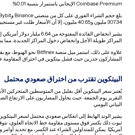
Coinbase Premium الإيجابي باستمرار بنسبة 0.01%.
307.34 مليون و40.65 مليون، إلا أن الأسعار ظلت غير مستجيبة لهذه الإشارات السلوكية.
المراكز طويلة الأجل وانخفاض دخول المراكز الجديدة، مما 
المشاركون حذرين حيث فشل بيتكوين في اختراق المقاومة ع
البيتكوين تقترب من اختراق صعودي محتمل
التقرير يوم الجمعة. حيث يحاول المضاربون على الارتفاع ال
البياني اليومي.
يشير الوتد الهابط إلى انعكاس صعودي محتمل لسعر البيتكوين،
أمريكيًا. يمكن للمتداولين الشراء عند الكسر، مع تحديد أوامر