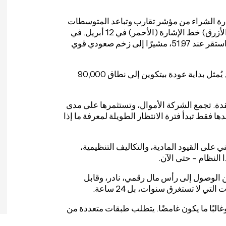
ارة الشراء من مؤشر تقارب وتباعد المتوسطات
المتحركة (MACD)، والتي ظهرت عندما تجاوز خط MACD (الأزرق) خط الإشارة (الأحمر) في 12 أبريل. في
الوقت نفسه، تجاوز مؤشر القوة النسبية (RSI) خط الوسط واستقر عند 51.97، مشيرًا إلى زخم صعودي قوي
لذلك، فإن اختراق نمط الوتد المصحوب بحجم تداول مرتفع قد يُمثل بداية عودة بيتكوين إلى نطاق 90,000
قدة. تجمع الشركة الأموال، وتستثمرها على مدى
ها فقط تبدأ فترة الانتظار الطويلة لمعرفة ما إذا
ي على القيود المادية، والتكاليف التنظيمية،
 النظام – حتى الآن.
من الوصول إلى رأس مال رقمي، نادر، وقابل
لا تستغرق سنوات، بل 24 ساعة.
وغالبًا ما يكون غامضًا. يتطلب طبقات متعددة من