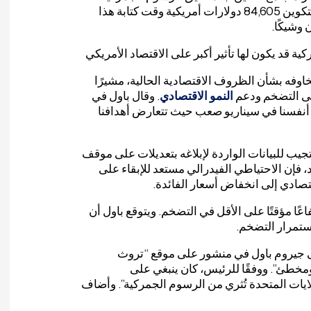
المتبادلة لمدة 90 يومًا في 9 أبريل على دول أخرى. بلغ سعر بيتكوين 84,605 ​​دولارات أمريكية وقت كتابة هذا
 وشيكًا.
قد يكون لها تأثير أكبر على الاقتصاد الأمريكي
فه بشأن الظروف الاقتصادية الحالية، مشيرًا
لى التضخم ودعم
النمو الاقتصادي
. وقال باول في
د أنفسنا في سيناريو صعب حيث تتعارض أهدافنا
تجيب للبيانات الواردة لإبلاغه بتعديلات على موقف
، فإن الاحتياطي الفيدرالي مستعد للإبقاء على
اقتصادي إلى انخفاض أسعار الفائدة.
ا مؤقتًا على الأقل في التضخم. ويتوقع باول أن
استمرار التضخم.
ى جيروم باول في منشور على موقع “تروث
ومخطئ”. ووفقًا للرئيس، كان ينبغي على
لايات المتحدة تُثري من الرسوم الجمركية”. وأضاف