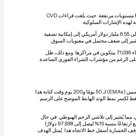
بلغ حجم الشراء الفوري على كل من منصتي Binance وBybit مستويات مرتفعة. حيث بلغت قراءات CVD
يشير انخفاض الفائدة المفتوحة من 6.64 مليار دولار أمريكي إلى 6.55 مليار دولار أمريكي إلى إمكانية تصفية
يشير إلى ضعف محتمل في معنويات السوق.
علاوة على ذلك، استمر ميل منصة Bitfinex نحو الهبوط، مع بقاء 71,036 بيتكوين في مراكزها. ومع ذلك، ظل
لى الرغم من مؤشرات الشراء الفوري الصاعدة.
يُعتبر سعر البيتكوين أقل بقليل من المتوسطين المتحركين الأسيين (EMAs) لـ 50 يومًا و200 يوم وقت كتابة هذا
ضغط لكسر نمط الوتد الهابط الموضح على الرسم
 مما يُشير إلى تلاشي الزخم الهبوطي. في حال
ثبوت ذلك بكسر فوق مستوى مقاومة خط الاتجاه العلوي، نتوقع ارتفاعًا بنسبة 15% ليصل إلى 97,938 دولارًا
 وقف الخسارة أسفل خط الاتجاه هذا. يُمثل الهدف