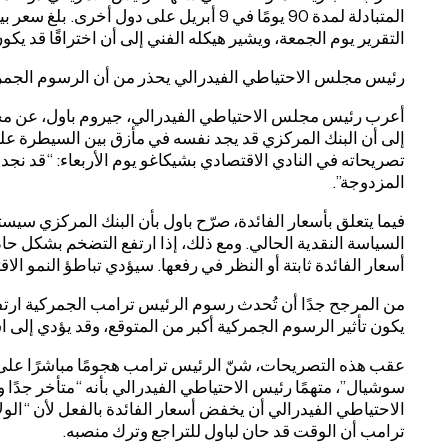
التقرير يوم الجمعة، ويشير هيكله الفني إلى أن اختراقًا قد يكون
رئيس مجلس الاحتياطي الفيدرالي يحذر من أن الرسوم الجمركية 
أعرب رئيس مجلس الاحتياطي الفيدرالي، جيروم باول، عن مخاو
إلى أن البنك المركزي قد يجد نفسه في مأزق بين السيطرة ع
تصريحاته في النادي الاقتصادي بشيكاغو يوم الأربعاء: “قد نج
المزدوجة”.
فيما يتعلق بأسعار الفائدة، صرّح باول بأن البنك المركزي سيس
السياسة النقدية الحالي. ومع ذلك، إذا ارتفع التضخم بشكل حاد
أسعار الفائدة ثابتة أو النظر في رفعها. سيؤدي تباطؤ النمو ال
من المرجح جدًا أن تُحدث رسوم الرئيس ترامب الجمركية ارتفاعً
يكون تأثير الرسوم الجمركية أكبر من المتوقع، وقد يؤدي إلى 
عقب هذه التصريحات، شنّ الرئيس ترامب هجومًا مباشرًا عل
سوشيال”، متهمًا رئيس الاحتياطي الفيدرالي بأنه “متأخر جدًا 
الاحتياطي الفيدرالي أن يخفض أسعار الفائدة بالفعل لأن “الو
ترامب أن الوقت قد حان لباول للتراجع وترك منصبه.