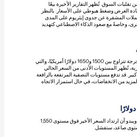
تقلبات السوق. تُظهر التقارير الأخيرة بيعًا
 زيادة العرض وضغط هبوطي على الأسعار. بالنظر
لعملات المشفرة عن جدوى إيثريوم على المدى
رى، وخاصةً مع صعود الذكاء الاصطناعي كتهديد
بالنظر إلى الرسوم البيانية الفنية، يتمتع إيثريوم بمنطقة دعم حرجة تتراوح بين 1500 و1650 دولارًا أمريكيًا، والتي
ية، تُظهر المستويات الأدنى من السعر الحالي
بير. قد تدفع مستويات التصفية المرتفعة بالرافعة
تأثير متتالي من المزيد من الانخفاضات، في حال استمرار الاتجاه
لا تزال عملة الإيثيريوم [ETH] في اتجاه هبوطي طويل الأمد. ويبدو أن ارتداد السعر الأخير فوق مستوى 1,550
ى مستوى صاعد، ستفشل.