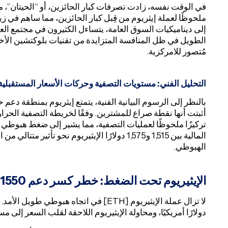
في الوقت نفسه، زادت تصرفات كبار الحائزين، أو “الحيتان”، من 
ملحوظًا لعملة إيثريوم من قِبل كبار الحائزين، مما ساهم في
إلى ديناميكيات السوق العامة، يتساءل الكثيرون في مجتمع ا
الطويل في ظل المنافسة المتزايدة من تقنيات بلوكتشين الأخ
مُتصور للامركزية.
التحليل الفني: مستويات التصفية وحركات الأسعار المستقبلية
أثبتت أنها نقطة صراع للمشترين. وفقًا لخريطة التصفية الحرار
تركيزًا ملحوظًا لعمليات التصفية، مما يشير إلى ضغط هبوطي ك
المالية بين 1,515 و1,575 دولارًا الإيثيريوم نحو 
الهبوطي.
الإيثيريوم تحت الضغط: خطر كسر دعم 1550 دولارًا
دولارًا أمريكيًا، ومحاولة الإيثيريوم اللاحقة لقلب السعر إل