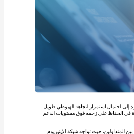
يرة إلى احتمال استمرار اتجاهه الهبوطي طويل
وبة في الحفاظ على زخمه فوق مستويات الدعم
در عن COINOTAG، “يسود الحذر بين المتداولين، حيث تواجه شبكة الإيثيريوم