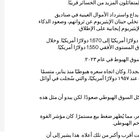
تفائلون المزيد من الخسائر قريبًا.
يداع واسترداد الأموال العينية في صناديق
المتداولة في البورصة (ETH) إلى يونيو 2025. ومع تخلي حيتان الإيثيريوم عن ثرواتهم، وصعود الذكاء
يثيريوم إيجابية على الإطلاق.
في 9 أبريل، شهدت الإيثيريوم ارتفاعًا بنسبة 20.5% من 1,385 دولارًا أمريكيًا إلى 1,670 دولارًا أمريكيًا. وخلال
1,55 دولارًا أمريكيًا.
الهبوط في عام ٢٠٢٣.
ًا. وكان اتجاه سعره هبوطيًا منذ يناير، متسمًا
بسلسلة من القمم والقيعان المنخفضة. كان آخر قمة منخفضة عند ١٩٥٧ دولارًا أمريكيًا، والتي سُجلت في أوائل
كل السوق الهبوطي صعودًا. لكن يبدو أن مثل هذه
ع السعر، مما يُظهر ضغط بيع مستمرًا. كان مؤشر القوة
قرب وأكبر من تلك أعلاه. هذا يشير إلى أن