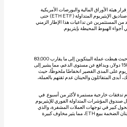
رار هيئة الأوراق المالية والبورصات الأمريكية
(SEC) بتأجيل حكمها بشأن إيداع واسترداد الأسهم العينية في صناديق الإيثيريوم المتداولة (ETH ETF) حتى
العديد من المستثمرين عن تداعيات هذا الإطار الزمني
 أجواء الهبوط المحيطة بإيثريوم.
بعد ارتفاع طفيف، انتعشت الأسواق متأثرةً بتأثيرات هبوطية، حيث هبطت عملة البيتكوين إلى ما يقارب 83,000
دولار. على الرغم من ذلك، لا يزال سعر الإيثيريوم قويًا فوق 1500 دولار، ويدافع عن مستوى الدعم، مما يشير إلى
ريوم على المدى القصير انخفاضًا ملحوظًا، حيث
ضية. علاوة على ذلك، أبدى المتفائلون والحيتان عدم ثقتهم بالعملة،
وم تدفقات خارجية مستمرة لأكثر من أسبوع. في
 داخليًا بأكثر من 900 بيتكوين، لا يزال صندوق المؤشرات المتداولة الفوري للإيثيريوم
إيثيريوم. يشير هذا إلى تحول كبير في توجهات العملات المشفرة، والذي
يبدو أنه أثر على الحيتان أيضًا. في أحدث التطورات، قامت الحيتان الضخمة ببيع ETH، مما يثير مخاوف كبيرة