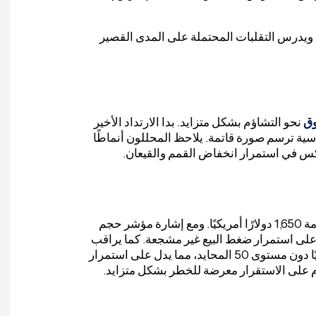
ول هذا المقال الاتجاهات الأخيرة لسوق الإيثيريوم (ETH)، ويدرس التقلبات المحتملة على المدى القصير
ق
نحو التشاؤم بشكل متزايد. بدا الارتداد الأخير
تجاهات الأساسية ترسم صورة قاتمة. يلاحظ المحللون أنماطًا
يتفاقم الوضع بسبب صعوبة اختراق الإيثيريوم لمستوى المقاومة 1,650 دولارًا أمريكيًا. ومع إشارة مؤشر حجم
 فإن الدلائل على استمرار ضغط البيع غير مشجعة. كما يراقب
المتداولون عن كثب مؤشر القوة النسبية (RSI)، الذي يقع حاليًا دون مستوى 50 المحايد، مما يدل على استمرار
م على الاستقرار معرضة للخطر بشكل متزايد.