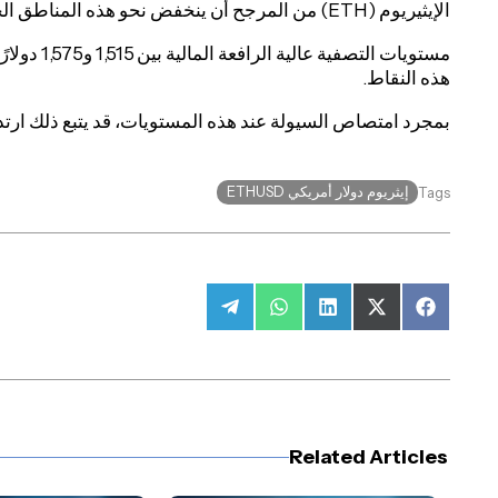
الإيثيريوم (ETH) من المرجح أن ينخفض ​​نحو هذه المناطق الجاذبة على المدى القصير.
مستويات التص
هذه النقاط.
بمجرد امتصاص السيولة عند هذه المستويات، قد يتبع ذلك ارتداد محتمل نحو 0
إيثريوم دولار أمريكي ETHUSD
Tags
Share
Share
Share
Share
Share
on
on
on
on
on
Telegram
WhatsApp
LinkedIn
Facebook
X
(Twitter)
Related Articles