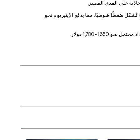
فية عالية الرافعة المالية بين 1,515 و1,575 دولارًا تُشكل ضغطًا هبوطيًا، مما يدفع الإيثيريوم نحو
1,65-1,700 دولار.