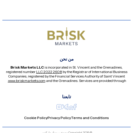
من نحن
Brisk Markets LLC
is incorporated in St. Vincent and the Grenadines,
registered number
2608 LLC 2022
by the Registrar of International Business
Companies, registered by the Financial Services Authority of Saint Vincent
.
www.briskmarkets.com
and the Grenadines. Services are provided through
تابعنا
Cookie Policy
Privacy Policy
Terms and Conditions
@ Copyright 2026 مدونة بريسك ماركتس