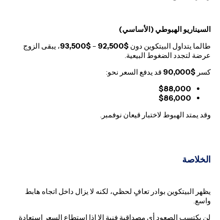
السيناريو الهبوطي (الأساسي)
طالما يتداول البيتكوين دون
$92,500
–
$93,500
، يبقى الزوج
عرضة لتجدد الضغوط البيعية.
كسر
$90,000
قد يدفع السعر نحو:
$88,000
$86,000
وقد يمتد الهبوط لاختبار قيعان نوفمبر.
الخلاصة
يظهر البيتكوين بوادر تعافٍ لحظي، لكنه لا يزال داخل اتجاه هابط
واسع.
لن يكتسب الصعود أي مصداقية فنية إلا إذا استطاع السعر استعادة