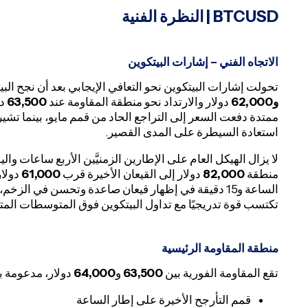
BTCUSD
| النظرة الفنية
الاتجاه الفني – إشارات البيتكوين
تحولت إشارات البيتكوين نحو التعافي الإيجابي بعد أن نجح ال
و62,000
دولار والارتداد نحو منطقة المقاومة عند
63,500
دو
ممتدة دفعت السعر إلى التراجع الحاد من قمم مايو، بينما تشير
استعادة السيطرة على المدى القصير.
لا يزال الهيكل العام على الإطارين الزمنيَّين الأربع ساعات 
منطقة
82,000
دولار إلى القيعان الأخيرة قرب
61,000
دولار
الساعة و15 دقيقة في إظهار قيعان صاعدة وتحسن في الز
تكتسب قوة تدريجيًا مع تداول البيتكوين فوق المتوسطات المت
منطقة المقاومة الرئيسية
تقع المقاومة الفورية بين
63,500
و
64,000
دولار، مدعومة بـ
قمم التأرجح الأخيرة على إطار الساعة