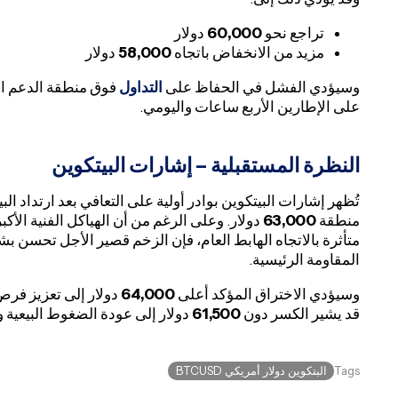
تراجع نحو
60,000
دولار
مزيد من الانخفاض باتجاه
58,000
دولار
وسيؤدي الفشل في الحفاظ على
التداول
فوق منطقة الدعم الح
على الإطارين الأربع ساعات واليومي.
النظرة المستقبلية – إشارات البيتكوين
تُظهر إشارات البيتكوين بوادر أولية على التعافي بعد ارتداد ال
منطقة
63,000
دولار. وعلى الرغم من أن الهياكل الفنية الأكب
متأثرة بالاتجاه الهابط العام، فإن الزخم قصير الأجل تحسن 
المقاومة الرئيسية.
وسيؤدي الاختراق المؤكد أعلى
64,000
دولار إلى تعزيز فرص
قد يشير الكسر دون
61,500
دولار إلى عودة الضغوط البيعية و
البتكوين دولار أمريكي BTCUSD
Tags