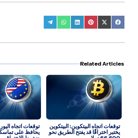
Share
Share
Share
Share
Share
Share
on
on
on
on
on
on
Telegram
WhatsApp
LinkedIn
Pinterest
Facebook
X
(Twitter)
Related Articles
توقعات اتجاه البيتكوين: البيتكوين
توقعات اتجاه اليورو
يختبر اختراقًا قد يفتح الطريق نحو
يحافظ على تماسكه 
66,600 دولار
ضغوط الاختراق