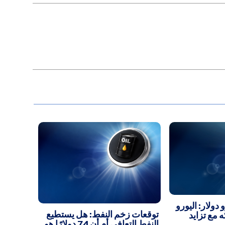
 دولار: اليورو
توقعات زخم النفط: هل يستطيع
مع تزايد
النفط التعافي أم أن 74 دولارًا هو