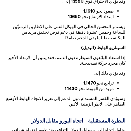
وقد يؤدي الاختراق فوق
1.1580
إلى:
صعود نحو
1.1610
امتداد الارتفاع نحو
1.1650
ويستمر التحسن الحالي في الهيكل الفني على الإطارين الزمنيّين
للساعة وخمس عشرة دقيقة في دعم فرص تحقيق مزيد من
المكاسب طالما بقي الدعم صامدًا.
السيناريو الهابط (البديل)
إذا استعاد البائعون السيطرة دون الدعم، فقد يتبين أن الارتداد الأخير
كان مجرد حركة تصحيحية.
وقد يؤدي ذلك إلى:
تراجع نحو
1.1470
مزيد من الهبوط نحو
1.1430
وسيؤدي الكسر المستدام دون الدعم إلى تعزيز الاتجاه الهابط الأوسع
الظاهر على الأطر الزمنية الأكبر.
النظرة المستقبلية – اتجاه اليورو مقابل الدولار
يحاول اتجاه اليورو مقابل الدولار التعافي بعد ظهور اهتمام شرائي