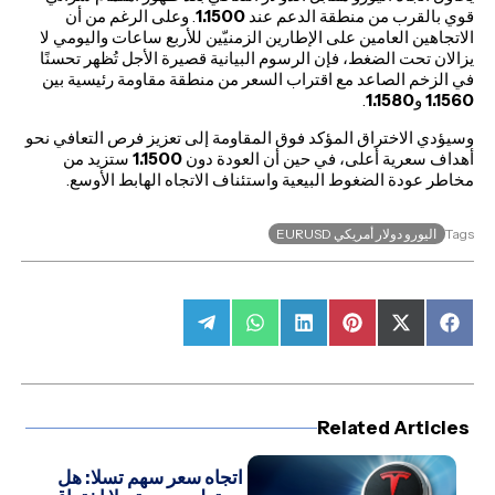
قوي بالقرب من منطقة الدعم عند
1.1500
. وعلى الرغم من أن
الاتجاهين العامين على الإطارين الزمنيّين للأربع ساعات واليومي لا
يزالان تحت الضغط، فإن الرسوم البيانية قصيرة الأجل تُظهر تحسنًا
في الزخم الصاعد مع اقتراب السعر من منطقة مقاومة رئيسية بين
1.1560
و
1.1580
.
وسيؤدي الاختراق المؤكد فوق المقاومة إلى تعزيز فرص التعافي نحو
أهداف سعرية أعلى، في حين أن العودة دون
1.1500
ستزيد من
مخاطر عودة الضغوط البيعية واستئناف الاتجاه الهابط الأوسع.
اليورو دولار أمريكي EURUSD
Tags
Share
Share
Share
Share
Share
Share
on
on
on
on
on
on
Telegram
WhatsApp
LinkedIn
Pinterest
Facebook
X
(Twitter)
Related Articles
اتجاه سعر سهم تسلا: هل