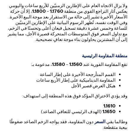
ولا يزال الاتجاه العام على الإطارين الزمنيّين للأربع ساعات واليومي
يعكس آثار التراجع القوي من منطقة
1.1760
–
1.1800
، إلا أن حركة
الأسعار الأخيرة تشير إلى حالة من الاستقرار بعد موجة البيع الأخيرة.
وفي الوقت نفسه، تُظهر الرسوم البيانية على الإطارين الزمنيّين
للساعة وخمس عشرة دقيقة تسجيل قيعان أعلى وتحسنًا في الزخم،
مع تداول السعر فوق المتوسطات المتحركة قصيرة الأجل، مما يشير
إلى أن المشترين يحاولون بناء موجة تعافٍ تصحيحية.
منطقة المقاومة الرئيسية
تقع المقاومة الفورية عند
1.1560
–
1.1580
، مدعومة بـ:
القمم المتأرجحة الأخيرة على إطار الساعة
المقاومة الديناميكية على إطار الأربع ساعات
هيكل العرض قصير الأجل
وقد يؤدي الاختراق المؤكد فوق هذه المنطقة إلى استهداف:
1.1610
1.1650
(الهدف الرئيسي للتعافي الصاعد)
وطالما بقي
السعر
دون المقاومة، فقد يواجه الزخم الصاعد ضغوطًا
بيعية متقطعة.