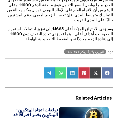
الحذر بينما يواصل السعر التداول فوق منطقة الدعم
1.1600
. وعلى
الرغم من أن الاتجاه العام على الإطار اليومي لا يزال يعكس حالة من
التماسك متوسط المدى، فإن تحسن الزخم اليومي يدعم المشترين
حاليًا على المدى القريب.
وسيؤدي الاختراق المؤكد أعلى
1.1665
إلى تعزيز احتمالات استمرار
الصعود نحو أهداف أعلى، بينما قد يؤدي تجدد الضعف دون
1.1600
إلى إعادة الزخم مجددًا نحو الضغوط التصحيحية الهابطة.
اليورو دولار أمريكي EURUSD
Tags
Share
Share
Share
Share
Share
Share
on
on
on
on
on
on
Telegram
WhatsApp
LinkedIn
Pinterest
Facebook
X
(Twitter)
Related Articles
توقعات اتجاه البيتكوين:
البيتكوين يختبر اختراقًا قد