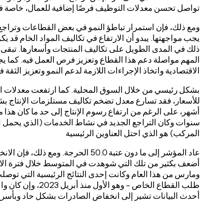
تواصل تحسن معدلات التوظيف فرصًا إضافية للعمال، خاصة ف
ومع ذلك، فإن استمرار تباطؤ النمو في بعض القطاعات وتراج
يجب مواجهتها. يبدو أن الارتفاع في تكاليف المواد الخام قد يكون
ذلك في المدى الطويل على تكاليف المنتجات وأسعارها. تبقى ا
المهم مواصلة دعم هذا القطاع وتعزيز فرص العمل فيه. كما يج
الاقتصادية واتخاذ الإجراءات اللازمة لدعم النمو وتعزيز الثقة ف
بشكل رئيسي من خلال السوق المحلية. كما ارتفعت معدلات التو
للأسعار، فقد تسارع معدل تضخم تكاليف مستلزمات الإنتاج 
أشهر، على الرغم من ارتفاع رسوم الإنتاج إلى حد ما كان هذا
سنوات وكان التراجع الجديد في نشاط الخدمات (الذي يحمل ا
المركب) هو الذي احتل العناوين الرئيسية
عاد المؤشر إلى ما دون عتبة 50.0 الحرج
ومارس من هذا العام وكانت إحدى النتائج الرئيسية التي توصلت 
طلب القطاع الخاص – وه
أحدث البيانات تشير إلى انخفاض الصادرات بشكل حاد وبأسرع وت