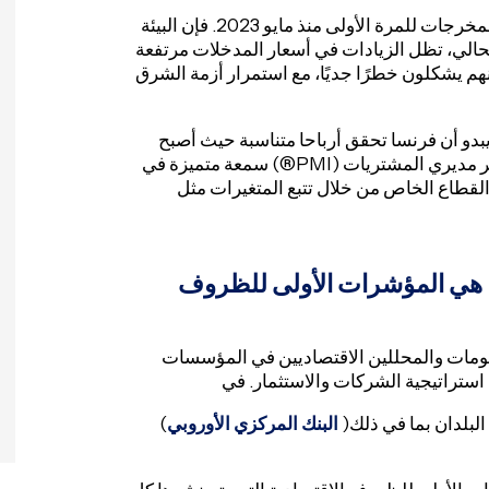
التصنيع يأتي أيضا مع ارتفاع ضغوط الأسعار. وارتفعت أسعار المخرجات للمرة الأولى منذ مايو 2023. فإن البيئة
لحالي، تظل الزيادات في أسعار المدخلات مرتفعة
إنهم يشكلون خطرًا جديًا، مع استمرار أزمة الشرق
ا يبدو أن فرنسا تحقق أرباحا متناسبة حيث أصبح
الطلب الأجنبي أضعف هذا الشهر. اكتسبت منهجية مسح مؤشر مديري المشتريات (PMI®) سمعة متميزة في
لقطاع الخاص من خلال تتبع المتغيرات مثل
هي المؤشرات الأولى للظروف
مات والمحللين الاقتصاديين في المؤسسات
تراتيجية الشركات والاستثمار. في
لبلدان بما في ذلك(
البنك المركزي الأوروبي
)