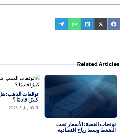
Share
Share
Share
Share
Share
on
on
on
on
on
Telegram
WhatsApp
LinkedIn
Facebook
X
(Twitter)
Related Articles
توقعات الذهب: هل 
كبيرًا قادمًا ؟
G.N
أبريل 3, 2026
توقعات الفضة: الأسعار تحت
الضغط وسط رياح اقتصادية