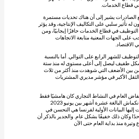
ي قطاع الخدمات.
ع الصادرات يشير إلى أن هناك تحديات مستمرة
 له تأثير سلبي على التكاليف الإنتاجية، وقد يؤثر
لتوظيف في قطاع الخدمات حافزًا إيجابيًا، ومن
ب على الجهات المعنية متابعة الاتجاهات
ي الاقتصاد.
ظيف للشهر الرابع على التوالي. أما بالنسبة
بشكل طفيف ليصل إلى أعلى مستوى له منذ ستة
 من بين الأضعف التي شوهدت منذ أكثر من ثلاث
لثقل الأكبر في مؤشر مديري المشتريات
ة. ومع ذلك، فإن الانخفاض العام في النشاط التجاري كان هامشيًا فقط
أضعف بكثير من تلك التي شوهدت في المتوسط خلال فترة الانكماش البالغة عشرة أشهر بين يونيو 2023
إليها البيانات الأولية لفرنسا هي التحسن في
و الأول منذ أبريل 2023، وإن كان واحدًا وكان ذلك خفيفًا بشكل عام. والجدير بالذكر أن
يرة منذ بداية العام حتى الآن