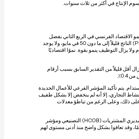
م الإنتاج في أكثر من ثلاث سنوات.
مو الاقتصاد الفرنسي في الربع الثاني بفضل
الطلب المحلي القوي. انخفض مؤشر مديري المشتريات (PMI) الناتج قليلاً إلى ما دون 50 في مايو، ولا يوجد
لا يزال التوظيف ينمو بقوة. نموًا اقتصاديًا
يزال أقل قليلاً من التقدير السابق بسبب أرقام
ام. يتم تأكيد المؤشر الفرعي للأعمال الجديدة
نشاط التجاري، إلا أنه لم ينخفض إلا بشكل طفيف
ة على ذلك، وعلى الرغم من تباطؤ معدلات
قطاع التصنيع في فرنسا يعود ببطء. على الرغم من أن مؤشر مديري المشتريات (HCOB) التصنيعي ومؤشر
المشتريات (PMI) للإنتاج كلاهما لا يزال أقل من 50 عامًا، وقد تعافوا بشكل واضح منذ أدنى مستوى لهم