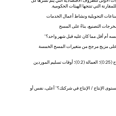
يري المشتريات (PMI) هي المؤشرات الأولى للظروف الاقتصادية التي يتم نشرها كل
مقارنة التي تنتجها الهيئات الحكومية.
ه أم أقل مما كان عليه قبل شهر واحد؟”
 على مزيج مرجح من متغيرات المسح الخمسة
(الأوزان موضحة بين قوسين): الطلبيات الجديدة (0.3)؛ الإخراج (0.25)؛ العمالة (0.2)؛ أوقات تسليم الموردين
توى الإنتاج / الإنتاج في شركتك؟” أعلى، نفس أو