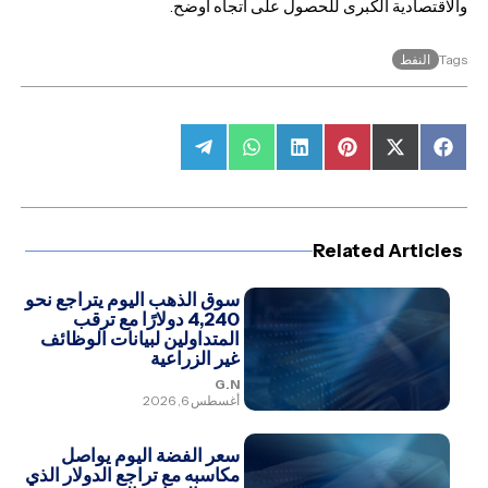
والاقتصادية الكبرى للحصول على اتجاه أوضح.
النفط
Tags
Share
Share
Share
Share
Share
Share
on
on
on
on
on
on
Telegram
WhatsApp
LinkedIn
Pinterest
Facebook
X
(Twitter)
Related Articles
سوق الذهب اليوم يتراجع نحو
4,240 دولارًا مع ترقب
المتداولين لبيانات الوظائف
غير الزراعية
G.N
أغسطس 6, 2026
سعر الفضة اليوم يواصل
مكاسبه مع تراجع الدولار الذي