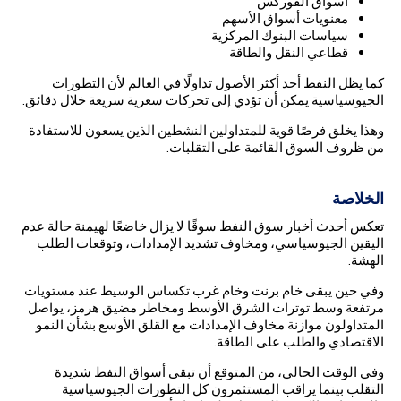
أسواق الفوركس
معنويات أسواق الأسهم
سياسات البنوك المركزية
قطاعي النقل والطاقة
كما يظل النفط أحد أكثر الأصول تداولًا في العالم لأن التطورات
الجيوسياسية يمكن أن تؤدي إلى تحركات سعرية سريعة خلال دقائق.
وهذا يخلق فرصًا قوية للمتداولين النشطين الذين يسعون للاستفادة
من ظروف السوق القائمة على التقلبات.
الخلاصة
تعكس أحدث أخبار سوق النفط سوقًا لا يزال خاضعًا لهيمنة حالة عدم
اليقين الجيوسياسي، ومخاوف تشديد الإمدادات، وتوقعات الطلب
الهشة.
وفي حين يبقى خام برنت وخام غرب تكساس الوسيط عند مستويات
مرتفعة وسط توترات الشرق الأوسط ومخاطر مضيق هرمز، يواصل
المتداولون موازنة مخاوف الإمدادات مع القلق الأوسع بشأن النمو
الاقتصادي والطلب على الطاقة.
وفي الوقت الحالي، من المتوقع أن تبقى أسواق النفط شديدة
التقلب بينما يراقب المستثمرون كل التطورات الجيوسياسية