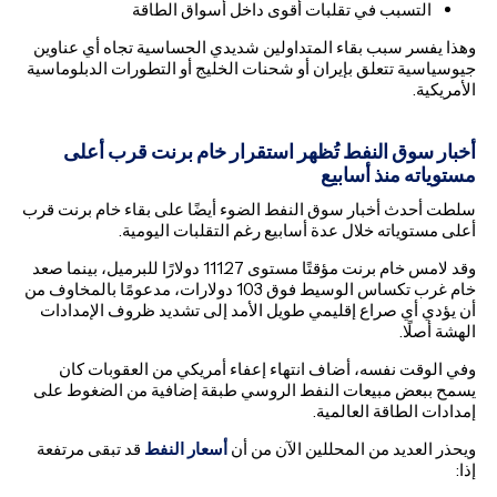
التسبب في تقلبات أقوى داخل أسواق الطاقة
وهذا يفسر سبب بقاء المتداولين شديدي الحساسية تجاه أي عناوين
جيوسياسية تتعلق بإيران أو شحنات الخليج أو التطورات الدبلوماسية
الأمريكية.
أخبار سوق النفط تُظهر استقرار خام برنت قرب أعلى
مستوياته منذ أسابيع
سلطت أحدث أخبار سوق النفط الضوء أيضًا على بقاء خام برنت قرب
أعلى مستوياته خلال عدة أسابيع رغم التقلبات اليومية.
وقد لامس خام برنت مؤقتًا مستوى 111.27 دولارًا للبرميل، بينما صعد
خام غرب تكساس الوسيط فوق 103 دولارات، مدعومًا بالمخاوف من
أن يؤدي أي صراع إقليمي طويل الأمد إلى تشديد ظروف الإمدادات
الهشة أصلًا.
وفي الوقت نفسه، أضاف انتهاء إعفاء أمريكي من العقوبات كان
يسمح ببعض مبيعات النفط الروسي طبقة إضافية من الضغوط على
إمدادات الطاقة العالمية.
ويحذر العديد من المحللين الآن من أن
أسعار النفط
قد تبقى مرتفعة
إذا: