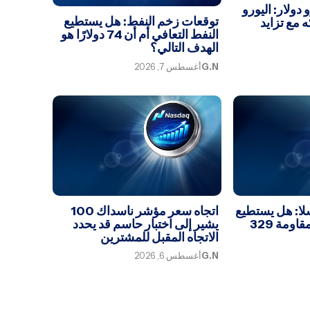
 دولار: اليورو
توقعات زخم النفط: هل يستطيع
مع تزايد
النفط التعافي أم أن 74 دولارًا هو
الهدف التالي؟
G.N
أغسطس 7, 2026
لا: هل يستطيع
اتجاه سعر مؤشر ناسداك 100
سهم تسلا اختراق مقاومة 329
يشير إلى اختبار حاسم قد يحدد
الاتجاه المقبل للمشترين
G.N
أغسطس 6, 2026