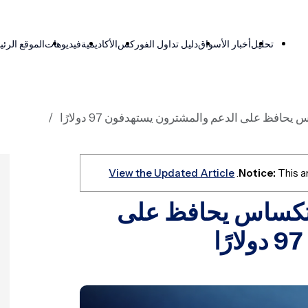
تحليل
أخبار الأسواق
دليل تداول الفوركس
الأكاديمية
فيديوهات
الموقع الرئ
افظ على الدعم والمشترون يستهدفون 97 دولارًا
View the Updated Article
Notice:
This ar
 تكساس يحافظ على