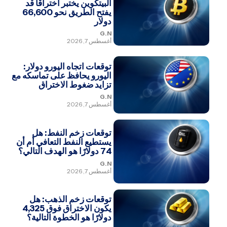
البيتكوين يختبر اختراقًا قد
يفتح الطريق نحو 66,600
دولار
G.N
أغسطس 7, 2026
توقعات اتجاه اليورو دولار:
اليورو يحافظ على تماسكه مع
تزايد ضغوط الاختراق
G.N
أغسطس 7, 2026
توقعات زخم النفط: هل
يستطيع النفط التعافي أم أن
74 دولارًا هو الهدف التالي؟
G.N
أغسطس 7, 2026
توقعات زخم الذهب: هل
يكون الاختراق فوق 4,325
دولارًا هو الخطوة التالية؟