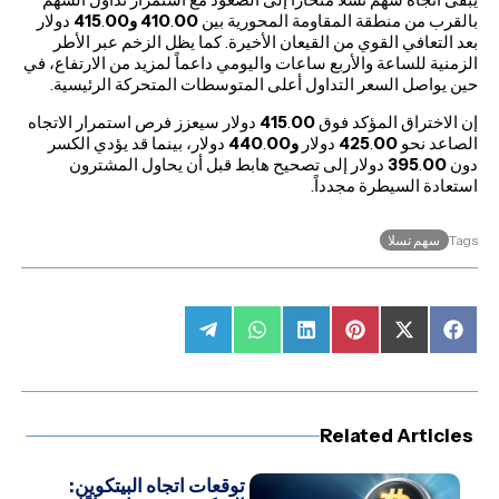
بالقرب من منطقة المقاومة المحورية بين
00
.
410
و415
00
.
دولار
بعد التعافي القوي من القيعان الأخيرة. كما يظل الزخم عبر الأطر
الزمنية للساعة والأربع ساعات واليومي داعماً لمزيد من الارتفاع، في
حين يواصل السعر التداول أعلى المتوسطات المتحركة الرئيسية.
إن الاختراق المؤكد فوق
00
.
415
دولار سيعزز فرص استمرار الاتجاه
الصاعد نحو
00
.
425
دولار
و440
00
.
دولار، بينما قد يؤدي الكسر
دون
00
.
395
دولار إلى تصحيح هابط قبل أن يحاول المشترون
استعادة السيطرة مجدداً.
سهم تسلا
Tags
Share
Share
Share
Share
Share
Share
on
on
on
on
on
on
Telegram
WhatsApp
LinkedIn
Pinterest
Facebook
X
(Twitter)
Related Articles
توقعات اتجاه البيتكوين: