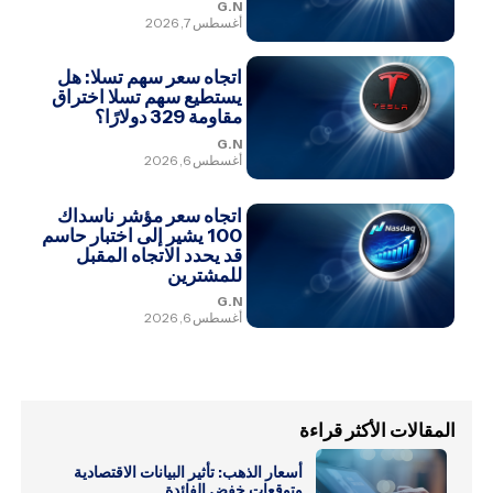
G.N
أغسطس 7, 2026
اتجاه سعر سهم تسلا: هل
يستطيع سهم تسلا اختراق
مقاومة 329 دولارًا؟
G.N
أغسطس 6, 2026
اتجاه سعر مؤشر ناسداك
100 يشير إلى اختبار حاسم
قد يحدد الاتجاه المقبل
للمشترين
G.N
أغسطس 6, 2026
المقالات الأكثر قراءة
أسعار الذهب: تأثير البيانات الاقتصادية
وتوقعات خفض الفائدة