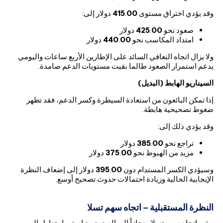
وقد يؤدي اختراق مستوى
00
.
415
دولار إلى:
صعود نحو
00
.
425
دولار
امتداد المكاسب نحو
00
.
440
دولار
ولا يزال اتجاه التعافي السائد على الإطارين الأربع ساعات واليومي
يدعم استمرار الصعود طالما بقيت مستويات الدعم صامدة.
السيناريو الهابط (البديل)
إذا تمكن البائعون من استعادة السيطرة وكسر الدعم، فقد تظهر
ضغوط تصحيحية هابطة.
وقد يؤدي ذلك إلى:
تراجع نحو
00
.
385
دولار
مزيد من الهبوط نحو
00
.
375
دولار
وسيؤدي الكسر المستدام دون
00
.
395
دولار إلى إضعاف النظرة
الإيجابية الحالية وزيادة احتمالات حدوث تصحيح أوسع.
النظرة المستقبلية – اتجاه سهم تسلا
يبقى اتجاه سهم تسلا منحازاً إلى الصعود مع استمرار تداول السهم