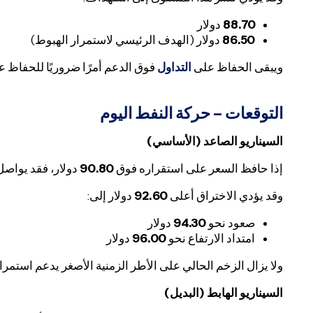
88.70
دولار
86.50
دولار (الهدف الرئيسي لاستمرار الهبوط)
ويبقى الحفاظ على
التداول
فوق الدعم أمرًا ضروريًا للحفاظ عل
التوقعات – حركة النفط اليوم
السيناريو الصاعد (الأساسي)
إذا حافظ السعر على استقراره فوق
90.80
دولار، فقد يواص
وقد يؤدي الاختراق أعلى
92.60
دولار إلى:
صعود نحو
94.30
دولار
امتداد الارتفاع نحو
96.00
دولار
ولا يزال الزخم الحالي على الأطر الزمنية الأصغر يدعم استمر
السيناريو الهابط (البديل)