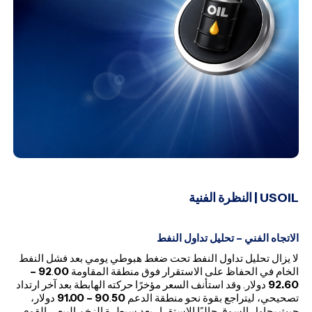
USOIL
| النظرة الفنية
الاتجاه الفني – تحليل تداول النفط
لا يزال تحليل تداول النفط تحت ضغط هبوطي يومي بعد فشل النفط
الخام في الحفاظ على الاستقرار فوق منطقة المقاومة
.
92
00 –
92.60
دولار. وقد استأنف السعر مؤخرًا حركته الهابطة بعد آخر ارتداد
تصحيحي، ليتراجع بقوة نحو منطقة الدعم
50 – 91.00
.
90
دولار،
حيث يحاول السوق حاليًا الاستقرار بعد سيطرة الزخم البيعي القوي