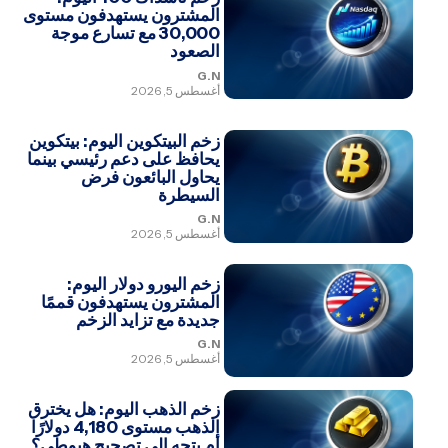
المشترون يستهدفون مستوى
30,000 مع تسارع موجة
الصعود
G.N
أغسطس 5, 2026
زخم البيتكوين اليوم: بيتكوين
يحافظ على دعم رئيسي بينما
يحاول البائعون فرض
السيطرة
G.N
أغسطس 5, 2026
زخم اليورو دولار اليوم:
المشترون يستهدفون قممًا
جديدة مع تزايد الزخم
G.N
أغسطس 5, 2026
زخم الذهب اليوم: هل يخترق
الذهب مستوى 4,180 دولارًا
أم يتجه إلى تصحيح هبوطي؟