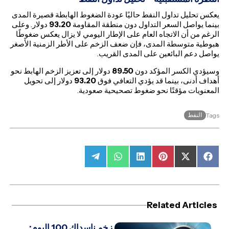
يعكس تحليل تداول النفط حاليًا عودة الضغوط الهابطة قصيرة المدى
بينما يواصل السعر التداول دون منطقة المقاومة
93.20
دولار. وعلى
الرغم من أن الاتجاه العام على الإطار اليومي لا يزال يعكس ضغوطًا
هبوطية متوسطة المدى، فإن ضعف الزخم على الأطر الزمنية الأصغر
يواصل دعم البائعين على المدى القريب.
وسيؤدي الكسر المؤكد دون
89.50
دولار إلى تعزيز الزخم الهابط نحو
أهداف أدنى، بينما قد يؤدي التعافي فوق
93.20
دولار إلى تحويل
المعنويات مؤقتًا نحو ضغوط تصحيحية صعودية.
النفط
Tags
Share
Share
Share
Share
Share
Share
on
on
on
on
on
on
Telegram
WhatsApp
LinkedIn
Pinterest
Facebook
X
(Twitter)
Related Articles
زخم ناسداك 100 اليوم: