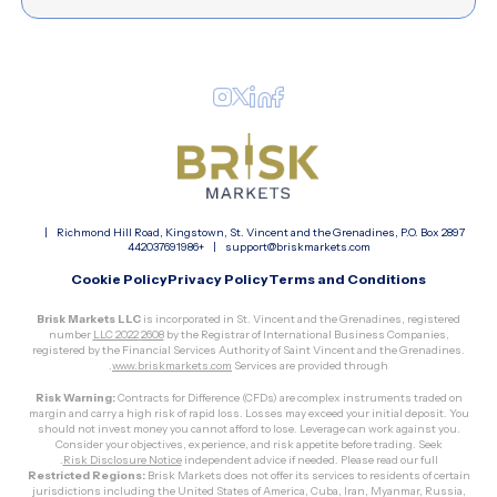
Richmond Hill Road, Kingstown, St. Vincent and the Grenadines, P.O. Box 2897 |
+442037691986
|
support@briskmarkets.com
Cookie Policy
Privacy Policy
Terms and Conditions
Brisk Markets LLC
is incorporated in St. Vincent and the Grenadines, registered
number
2608 LLC 2022
by the Registrar of International Business Companies,
registered by the Financial Services Authority of Saint Vincent and the Grenadines.
.
www.briskmarkets.com
Services are provided through
Risk Warning:
Contracts for Difference (CFDs) are complex instruments traded on
margin and carry a high risk of rapid loss. Losses may exceed your initial deposit. You
should not invest money you cannot afford to lose. Leverage can work against you.
Consider your objectives, experience, and risk appetite before trading. Seek
.
Risk Disclosure Notice
independent advice if needed. Please read our full
Restricted Regions:
Brisk Markets does not offer its services to residents of certain
jurisdictions including the United States of America, Cuba, Iran, Myanmar, Russia,