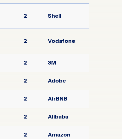
2
Shell
2
Vodafone
2
3M
2
Adobe
2
AirBNB
2
Alibaba
2
Amazon