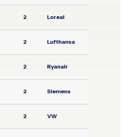
2
Loreal
2
Lufthansa
2
Ryanair
2
Siemens
2
VW