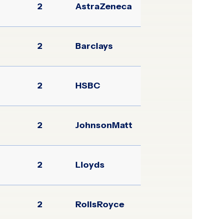
2
AstraZeneca
2
Barclays
2
HSBC
2
JohnsonMatt
2
Lloyds
2
RollsRoyce