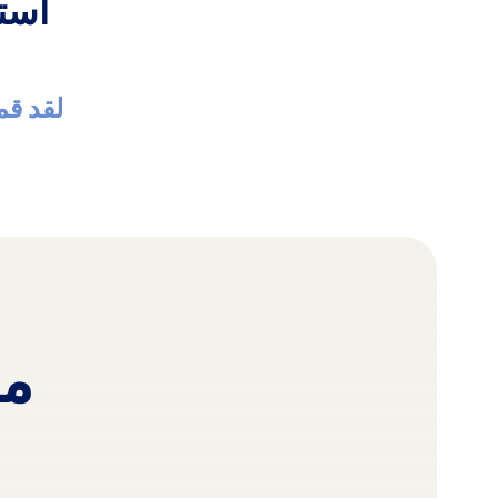
است
لقد قمن
مو