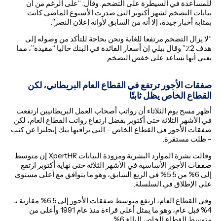
للمساعدة في السيطرة على التضخم. وقال: “على الرغم من أن
بيانات التضخم لشهر أكتوبر التي صدرت الأسبوع الماضي كانت
بمثابة أخبار جيدة، إلا أنه من السابق لأوانه إعلان النصر”.
“لا يزال التضخم مرتفعا للغاية ونحن بحاجة للتأكد من وصوله إلى
هدف 2٪.” وقال بيلي إن أسعار الفائدة في البنك حاليا “مقيدة”، مما
يعني أنها تساعد على خفض التضخم.
صفقات الأجور ترتفع في القطاع العام البريطاني، لكن
القطاع الخاص يظل ثابتًا
أظهر مسح يوم الثلاثاء أن رواتب أصحاب العمل البريطانيين ارتفعت
في الأشهر الثلاثة حتى أكتوبر بفضل ارتفاع رواتب القطاع العام، لكن
صفقات الأجور في القطاع الخاص – التي يراقبها بنك إنجلترا عن كثب
– ظلت مستقرة.
وقالت نشرة الموارد البشرية ومزودة البيانات XpertHR إن متوسط
صفقات الأجور الأساسية في الأشهر الثلاثة حتى نهاية أكتوبر ارتفع
إلى 6% من 5.5% في الربع السابق، وهو ما يتوافق مع أعلى مستوى
على الإطلاق في السلسلة.
وفي القطاع العام، ارتفع متوسط صفقات الأجور إلى 6.5% مقارنة بـ
4% قبل عام، وهو ما يمثل أعلى قراءة منذ عام 1991 وأعلى من
متوسط القطاع الخاص البالغ 6%.