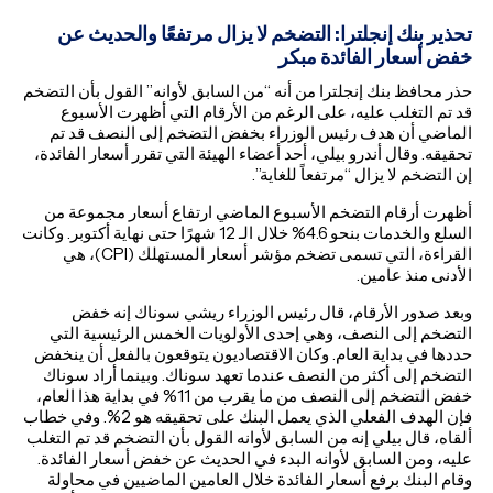
تحذير بنك إنجلترا: التضخم لا يزال مرتفعًا والحديث عن
خفض أسعار الفائدة مبكر
حذر محافظ بنك إنجلترا من أنه “من السابق لأوانه” القول بأن التضخم
قد تم التغلب عليه، على الرغم من الأرقام التي أظهرت الأسبوع
الماضي أن هدف رئيس الوزراء بخفض التضخم إلى النصف قد تم
تحقيقه. وقال أندرو بيلي، أحد أعضاء الهيئة التي تقرر أسعار الفائدة،
إن التضخم لا يزال “مرتفعاً للغاية”.
أظهرت أرقام التضخم الأسبوع الماضي ارتفاع أسعار مجموعة من
السلع والخدمات بنحو 4.6% خلال الـ 12 شهرًا حتى نهاية أكتوبر. وكانت
القراءة، التي تسمى تضخم مؤشر أسعار المستهلك (CPI)، هي
الأدنى منذ عامين.
وبعد صدور الأرقام، قال رئيس الوزراء ريشي سوناك إنه خفض
التضخم إلى النصف، وهي إحدى الأولويات الخمس الرئيسية التي
حددها في بداية العام. وكان الاقتصاديون يتوقعون بالفعل أن ينخفض
التضخم إلى أكثر من النصف عندما تعهد سوناك. وبينما أراد سوناك
خفض التضخم إلى النصف من ما يقرب من 11% في بداية هذا العام،
فإن الهدف الفعلي الذي يعمل البنك على تحقيقه هو 2%. وفي خطاب
ألقاه، قال بيلي إنه من السابق لأوانه القول بأن التضخم قد تم التغلب
عليه، ومن السابق لأوانه البدء في الحديث عن خفض أسعار الفائدة.
وقام البنك برفع أسعار الفائدة خلال العامين الماضيين في محاولة