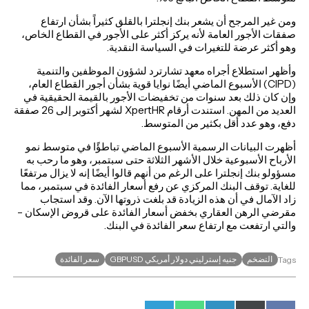
ومن غير المرجح أن يشعر بنك إنجلترا بالقلق كثيراً بشأن ارتفاع
صفقات الأجور العامة لأنه يركز أكثر على الأجور في القطاع الخاص،
وهو أكثر عرضة للتغيرات في السياسة النقدية.
وأظهر استطلاع أجراه معهد تشارترد لشؤون الموظفين والتنمية
(CIPD) الأسبوع الماضي أيضًا نوايا قوية بشأن أجور القطاع العام،
وإن كان ذلك بعد سنوات من تخفيضات الأجور بالقيمة الحقيقية في
العديد من المهن. استندت أرقام XpertHR لشهر أكتوبر إلى 26 صفقة
دفع، وهو عدد أقل بكثير من المتوسط.
أظهرت البيانات الرسمية الأسبوع الماضي تباطؤًا في متوسط نمو
الأرباح الأسبوعية خلال الأشهر الثلاثة حتى سبتمبر، وهو ما رحب به
مسؤولو بنك إنجلترا على الرغم من أنهم قالوا أيضًا إنه لا يزال مرتفعًا
للغاية. توقف البنك المركزي عن رفع أسعار الفائدة في سبتمبر، مما
زاد الآمال في أن هذه الزيادة قد بلغت ذروتها الآن. وقد استجاب
مقرضي الرهن العقاري بخفض أسعار الفائدة على قروض الإسكان –
والتي ارتفعت مع ارتفاع سعر الفائدة في البنك.
التضخم
جنيه إسترليني دولار أمريكي GBPUSD
سعر الفائدة
Tags