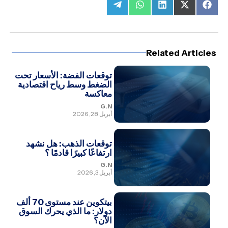
Share
Share
Share
Share
Share
on
on
on
on
on
Telegram
WhatsApp
LinkedIn
Facebook
X
(Twitter)
Related Articles
توقعات الفضة: الأسعار تحت
الضغط وسط رياح اقتصادية
معاكسة
G.N
أبريل 28, 2026
توقعات الذهب: هل نشهد
ارتفاعًا كبيرًا قادمًا ؟
G.N
أبريل 3, 2026
بيتكوين عند مستوى 70 ألف
دولار: ما الذي يحرك السوق
الآن؟