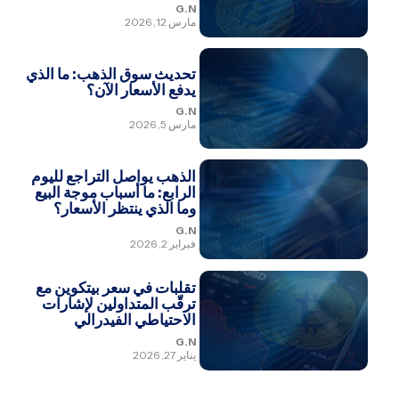
G.N
مارس 12, 2026
تحديث سوق الذهب: ما الذي
يدفع الأسعار الآن؟
G.N
مارس 5, 2026
الذهب يواصل التراجع لليوم
الرابع: ما أسباب موجة البيع
وما الذي ينتظر الأسعار؟
G.N
فبراير 2, 2026
تقلبات في سعر بيتكوين مع
ترقّب المتداولين لإشارات
الاحتياطي الفيدرالي
G.N
يناير 27, 2026