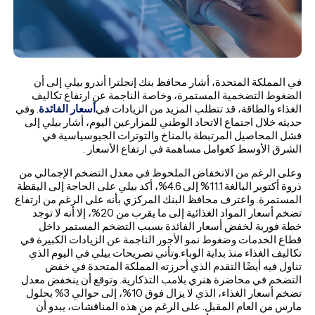
في المملكة المتحدة، أشار محافظ بنك إنجلترا أندرو بيلي إلى أن
الضغوط التضخمية المستمرة، وخاصة الناجمة عن ارتفاع تكاليف
الغذاء والطاقة، قد تتطلب المزيد من الزيادات في
أسعار الفائدة
. وفي
حديثه خلال اجتماع الاتحاد الوطني للمزارعين اليوم، أشار بيلي إلى
فشل المحاصيل المرتبطة بالمناخ والتوترات الجيوسياسية في
الشرق الأوسط كعوامل مساهمة في ارتفاع الأسعار .
وعلى الرغم من الانخفاض الملحوظ في معدل التضخم الإجمالي من
ذروة أكتوبر البالغة 11.1% إلى 4.6%، أكد بيلي على الحاجة إلى اليقظة
المستمرة. واعترف محافظ البنك المركزي بأنه على الرغم من ارتفاع
تضخم أسعار المواد الغذائية إلى ما يقرب من 20%، إلا أنه لا توجد
خطة فورية لخفض أسعار الفائدة بسبب التضخم المستمر داخل
قطاع الخدمات وضغوط نمو الأجور الناجمة عن الزيادات الكبيرة في
تكاليف الغذاء منذ بداية الوباء.وتأتي تصريحات بيلي في اليوم الذي
تناول فيه أيضًا التقدم الذي أحرزته المملكة المتحدة في خفض
التضخم في محاضرة هنري بلامب التذكارية. وتوقع أن ينخفض معدل
تضخم أسعار الغذاء، الذي لا يزال فوق 10%، إلى حوالي 3% بحلول
مارس من العام المقبل. على الرغم من هذه المناقشات، يبدو أن