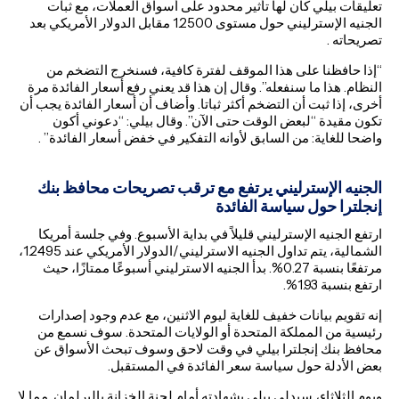
تعليقات بيلي كان لها تأثير محدود على أسواق العملات، مع ثبات
الجنيه الإسترليني حول مستوى 1.2500 مقابل الدولار الأمريكي بعد
تصريحاته .
“إذا حافظنا على هذا الموقف لفترة كافية، فسنخرج التضخم من
النظام. هذا ما سنفعله”. وقال إن هذا قد يعني رفع أسعار الفائدة مرة
أخرى، إذا ثبت أن التضخم أكثر ثباتا. وأضاف أن أسعار الفائدة يجب أن
تكون مقيدة “لبعض الوقت حتى الآن”. وقال بيلي: “دعوني أكون
واضحا للغاية: من السابق لأوانه التفكير في خفض أسعار الفائدة” .
الجنيه الإسترليني يرتفع مع ترقب تصريحات محافظ بنك
إنجلترا حول سياسة الفائدة
ارتفع الجنيه الإسترليني قليلاً في بداية الأسبوع. وفي جلسة أمريكا
الشمالية، يتم تداول الجنيه الاسترليني/الدولار الأمريكي عند 1.2495،
مرتفعًا بنسبة 0.27%. بدأ الجنيه الاسترليني أسبوعًا ممتازًا، حيث
ارتفع بنسبة 1.93%.
إنه تقويم بيانات خفيف للغاية ليوم الاثنين، مع عدم وجود إصدارات
رئيسية من المملكة المتحدة أو الولايات المتحدة. سوف نسمع من
محافظ بنك إنجلترا بيلي في وقت لاحق وسوف تبحث الأسواق عن
بعض الأدلة حول سياسة سعر الفائدة في المستقبل.
ويوم الثلاثاء، سيدلي بيلي بشهادته أمام لجنة الخزانة بالبرلمان. مما لا