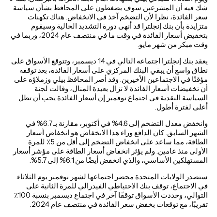
شك فيه أن المشرعين سوف يضغطون على المحافظ بشأن سياسة
سعر الفائدة، نظرا لأن التضخم آخذ في الانخفاض. هناك تكهنات
متزايدة بأن بنك إنجلترا قد أنهى دورة التشديد الحالية وسيقوم
بتخفيض أسعار الفائدة في وقت ما في منتصف عام 2024، وربما في
وقت مبكر من شهر مايو.
يعقد بنك إنجلترا اجتماعه التالي في 14 ديسمبر، وتتوقع الأسواق على
نطاق واسع أن يبقي البنك المركزي على أسعار الفائدة، بعد توقفه
مؤقتًا في الاجتماعين الأخيرين. وقد أصر المحافظ بيلي وزملاؤه على
أن تخفيضات أسعار الفائدة لا تزال بعيدة المنال، وقالت لجنة
السياسة النقدية في اجتماع نوفمبر إن أسعار الفائدة يجب أن تظل
أعلى لفترة أطول.
وانخفض معدل التضخم إلى 4.6% في أكتوبر، مقارنة بـ 6.7% في
الشهر السابق. كان الدافع وراء هذا الانخفاض هو انخفاض أسعار
الطاقة، مما ساعد على انخفاض التضخم إلى أقل من 5٪ للمرة
الأولى منذ عامين. ولم يؤثر انخفاض أسعار الطاقة على مؤشر أسعار
المستهلكين الأساسي، والذي انخفض أيضًا من 6.1% إلى 5.7%.
ستصدر الولايات المتحدة محضر اجتماعها لشهر نوفمبر يوم الثلاثاء.
في الاجتماع، توقف بنك الاحتياطي الفيدرالي للمرة الثانية على
التوالي، وحددت الأسواق توقفًا آخر في اجتماع ديسمبر بنسبة 100٪
تقريبًا، مع توقعات بخفض سعر الفائدة في منتصف عام 2024.