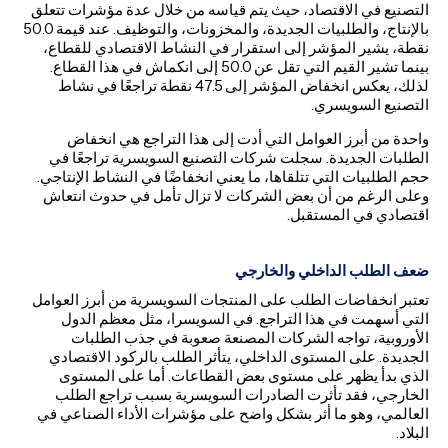
التصنيع في الاقتصاد، حيث يتم قياسه من خلال عدة مؤشرات تتعلق
بالإنتاج، والطلبيات الجديدة، والمخزونات، والتوظيف. عند قيمة 50.0
نقطة، يشير المؤشر إلى استقرار في النشاط الاقتصادي للقطاع،
بينما تشير القيم التي تقل عن 50.0 إلى انكماش في هذا القطاع.
لذلك، يعكس انخفاض المؤشر إلى 47.5 نقطة تراجعًا في نشاط
التصنيع السويسري.
واحدة من أبرز العوامل التي أدت إلى هذا التراجع هي انخفاض
الطلبات الجديدة. سجلت شركات التصنيع السويسرية تراجعًا في
حجم الطلبيات التي تتلقاها، ما يعني انخفاضًا في النشاط الإنتاجي.
وعلى الرغم من أن بعض الشركات لا تزال تأمل في حدوث انتعاش
اقتصادي في المستقبل.
ضعف الطلب الداخلي والخارجي
تعتبر انخفاضات الطلب على المنتجات السويسرية من أبرز العوامل
التي أسهمت في هذا التراجع. في السويسرا، مثل معظم الدول
الأوروبية، تواجه الشركات المصنعة صعوبة في جذب الطلبات
الجديدة. على المستوى الداخلي، يتأثر الطلب بالركود الاقتصادي
الذي بدأ يظهر على مستوى بعض القطاعات. أما على المستوى
الخارجي، فقد تأثرت الصادرات السويسرية بسبب تراجع الطلب
العالمي، وهو ما أثر بشكل واضح على مؤشرات الأداء الصناعي في
البلاد.