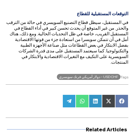
التوقعات المستقبلية للقطاع
في المستقبل، سيظل قطاع التصنيع السويسري في حالة من الترقب
والحذر. من غير المتوقع أن يحدث تحسن كبير في أداء القطاع في
المستقبل القريب، خاصة في ظل التحديات الحالية. ومع ذلك، هناك
أمل في أن تتمكن سويسرا من استعادة جزء من قوتها الاقتصادية
بفضل الابتكار في بعض القطاعات مثل صناعة الأجهزة الطبية
والتكنولوجيا. كما سيعتمد المستقبل على مدى قدرة الشركات
السويسرية على التكيف مع التغيرات الاقتصادية والابتكار في
المنتجات.
USDCHF - دولار أمريكي فرنك سويسري
Tags
Share
Share
Share
Share
Share
on
on
on
on
on
Telegram
WhatsApp
LinkedIn
Facebook
X
(Twitter)
Related Articles