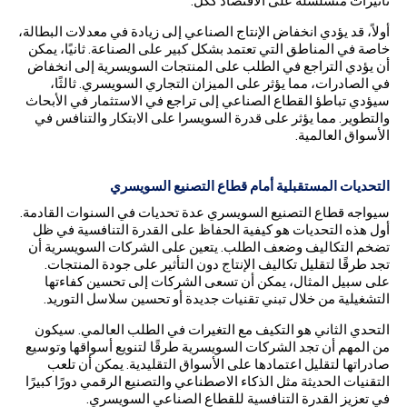
تأثيرات متسلسلة على الاقتصاد ككل.
أولاً، قد يؤدي انخفاض الإنتاج الصناعي إلى زيادة في معدلات البطالة،
خاصة في المناطق التي تعتمد بشكل كبير على الصناعة. ثانيًا، يمكن
أن يؤدي التراجع في الطلب على المنتجات السويسرية إلى انخفاض
في الصادرات، مما يؤثر على الميزان التجاري السويسري. ثالثًا،
سيؤدي تباطؤ القطاع الصناعي إلى تراجع في الاستثمار في الأبحاث
والتطوير. مما يؤثر على قدرة السويسرا على الابتكار والتنافس في
الأسواق العالمية.
التحديات المستقبلية أمام قطاع التصنيع السويسري
سيواجه قطاع التصنيع السويسري عدة تحديات في السنوات القادمة.
أول هذه التحديات هو كيفية الحفاظ على القدرة التنافسية في ظل
تضخم التكاليف وضعف الطلب. يتعين على الشركات السويسرية أن
تجد طرقًا لتقليل تكاليف الإنتاج دون التأثير على جودة المنتجات.
على سبيل المثال، يمكن أن تسعى الشركات إلى تحسين كفاءتها
التشغيلية من خلال تبني تقنيات جديدة أو تحسين سلاسل التوريد.
التحدي الثاني هو التكيف مع التغيرات في الطلب العالمي. سيكون
من المهم أن تجد الشركات السويسرية طرقًا لتنويع أسواقها وتوسيع
صادراتها لتقليل اعتمادها على الأسواق التقليدية. يمكن أن تلعب
التقنيات الحديثة مثل الذكاء الاصطناعي والتصنيع الرقمي دورًا كبيرًا
في تعزيز القدرة التنافسية للقطاع الصناعي السويسري.