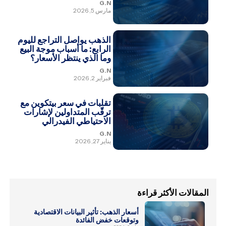
G.N
مارس 5, 2026
الذهب يواصل التراجع لليوم
الرابع: ما أسباب موجة البيع
وما الذي ينتظر الأسعار؟
G.N
فبراير 2, 2026
تقلبات في سعر بيتكوين مع
ترقّب المتداولين لإشارات
الاحتياطي الفيدرالي
G.N
يناير 27, 2026
المقالات الأكثر قراءة
أسعار الذهب: تأثير البيانات الاقتصادية
وتوقعات خفض الفائدة