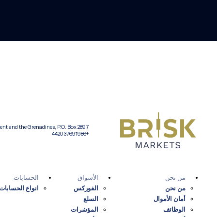
t and the Grenadines, P.O. Box 2897 |
+442037691986
من نحن
الأسواق
الحسابات
من نحن
الفوركس
انواع الحسابات
أمان الأموال
السلع
الوظائف
المؤشرات