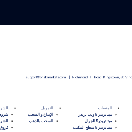
|
support@briskmarkets.com
Richmond Hill Road, Kingstown, St. Vincen
المنصات
التمويل
الشرو
ميتاتريدر 5 ويب تريدر
الإيداع و السحب
شروط
ميتاتريدر5 للجوال
السحب بالذهب
الشرو
ميتاتريدر 5 سطح المكتب
فروق 