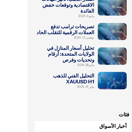
الاقتصادية وتوقعات خفض
الفائدة
مايو 6, 2024
تصريحات ترامب تدفع
العملات الرقمية للتقلب الحاد
نوفمبر 13, 2024
تحليل أسعار المنازل في
الولايات المتحدة: أرقام
وتحديات وفرص
مايو 28, 2024
التحليل الفني للذهب
XAUUSD H1
يناير 31, 2025
فئات
أخبار الأسواق