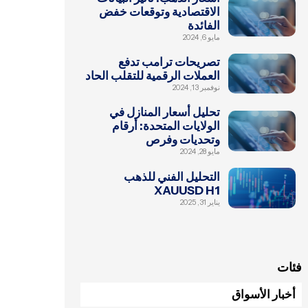
الاقتصادية وتوقعات خفض
الفائدة
مايو 6, 2024
تصريحات ترامب تدفع
العملات الرقمية للتقلب الحاد
نوفمبر 13, 2024
تحليل أسعار المنازل في
الولايات المتحدة: أرقام
وتحديات وفرص
مايو 28, 2024
التحليل الفني للذهب
XAUUSD H1
يناير 31, 2025
فئات
أخبار الأسواق