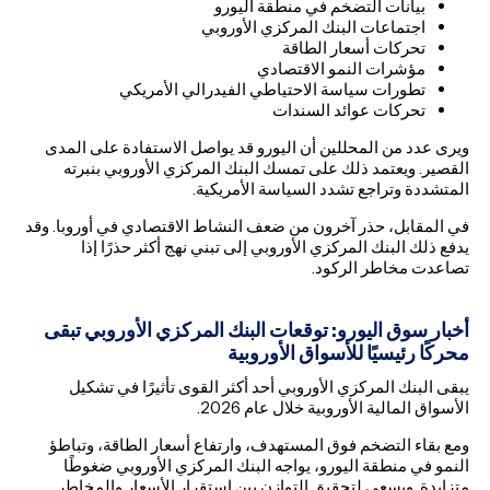
بيانات التضخم في منطقة اليورو
اجتماعات البنك المركزي الأوروبي
تحركات أسعار الطاقة
مؤشرات النمو الاقتصادي
تطورات سياسة الاحتياطي الفيدرالي الأمريكي
تحركات عوائد السندات
ويرى عدد من المحللين أن اليورو قد يواصل الاستفادة على المدى
القصير. ويعتمد ذلك على تمسك البنك المركزي الأوروبي بنبرته
المتشددة وتراجع تشدد السياسة الأمريكية.
في المقابل، حذر آخرون من ضعف النشاط الاقتصادي في أوروبا. وقد
يدفع ذلك البنك المركزي الأوروبي إلى تبني نهج أكثر حذرًا إذا
تصاعدت مخاطر الركود.
أخبار سوق اليورو: توقعات البنك المركزي الأوروبي تبقى
محركًا رئيسيًا للأسواق الأوروبية
يبقى البنك المركزي الأوروبي أحد أكثر القوى تأثيرًا في تشكيل
الأسواق المالية الأوروبية خلال عام 2026.
ومع بقاء التضخم فوق المستهدف، وارتفاع أسعار الطاقة، وتباطؤ
النمو في منطقة اليورو، يواجه البنك المركزي الأوروبي ضغوطًا
متزايدة. ويسعى لتحقيق التوازن بين استقرار الأسعار والمخاطر