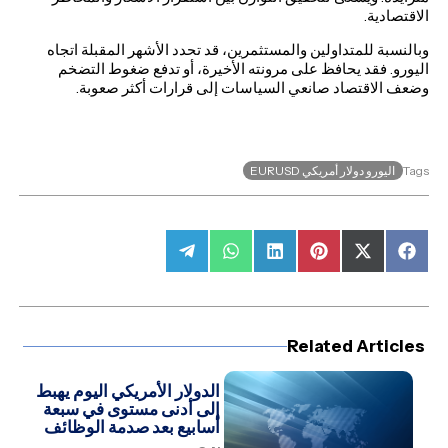
الاقتصادية.
وبالنسبة للمتداولين والمستثمرين، قد تحدد الأشهر المقبلة اتجاه
اليورو. فقد يحافظ على مرونته الأخيرة، أو تدفع ضغوط التضخم
وضعف الاقتصاد صانعي السياسات إلى قرارات أكثر صعوبة.
اليورو دولار أمريكي EURUSD
Tags
Share
Share
Share
Share
Share
Share
on
on
on
on
on
on
Telegram
WhatsApp
LinkedIn
Pinterest
Facebook
X
(Twitter)
Related Articles
الدولار الأمريكي اليوم يهبط
إلى أدنى مستوى في سبعة
أسابيع بعد صدمة الوظائف