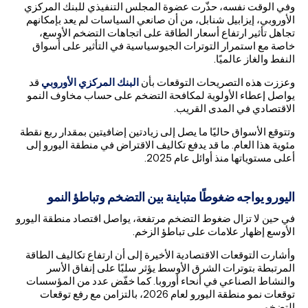
وفي الوقت نفسه، حذّرت عضوة المجلس التنفيذي للبنك المركزي
الأوروبي، إيزابيل شنابل، من أن صانعي السياسات لم يعد بإمكانهم
تجاهل تأثير ارتفاع أسعار الطاقة على اتجاهات التضخم الأوسع،
خاصة مع استمرار التوترات الجيوسياسية في التأثير على أسواق
النفط والغاز عالميًا.
وعززت هذه التصريحات التوقعات بأن
البنك المركزي الأوروبي
قد
يواصل إعطاء الأولوية لمكافحة التضخم على حساب مخاوف النمو
الاقتصادي في المدى القريب.
وتتوقع الأسواق حاليًا ما يصل إلى زيادتين إضافيتين بمقدار ربع نقطة
مئوية هذا العام. ما قد يدفع تكاليف الاقتراض في منطقة اليورو إلى
أعلى مستوياتها منذ أوائل عام 2025.
اليورو يواجه ضغوطًا متباينة بين التضخم وتباطؤ النمو
في حين لا تزال ضغوط التضخم مرتفعة، يواصل اقتصاد منطقة اليورو
الأوسع إظهار علامات على تباطؤ الزخم.
وأشارت التوقعات الاقتصادية الأخيرة إلى أن ارتفاع تكاليف الطاقة
المرتبطة بتوترات الشرق الأوسط يؤثر سلبًا على إنفاق الأسر
والنشاط الصناعي في أنحاء أوروبا. كما خفّض عدد من المؤسسات
توقعات نمو منطقة اليورو لعام 2026، بالتزامن مع رفع توقعات
التضخم.