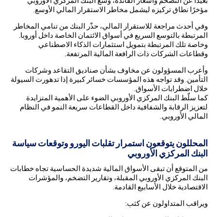
بعيدًا عن التضخم وأسعار الفائدة، وسّع البنك المركزي الأوروبي
مؤخرًا نطاق تركيزه ليشمل مخاطر الاستقرار المالي الأوسع.
وفي أحدث مراجعة للاستقرار المالي، حذّر البنك من تنامي المخاطر
المرتبطة بالتوسع السريع في أسواق الائتمان الخاصة داخل أوروبا.
وخاصة تلك المرتبطة بتمويل استثمارات الذكاء الاصطناعي
وقطاعات الشركات ذات الرافعة المالية المرتفعة.
وأعرب المسؤولون عن مخاوف بشأن صناديق التقاعد وشركات
التأمين. وقد تواجه هذه المؤسسات خسائر كبيرة إذا تدهورت السيولة
خلال اضطرابات الأسواق.
كما سلّط البنك المركزي الأوروبي الضوء على الأهمية المتزايدة
لتعزيز الرقابة والشفافية داخل القطاعات سريعة النمو في النظام
المالي الأوروبي.
المحللون يتوقعون استمرار تقلبات اليورو وتوقعات سياسة
البنك المركزي الأوروبي
من المتوقع أن تبقى الأسواق المالية شديدة الحساسية تجاه خطابات
البنك المركزي الأوروبي المقبلة، وتقارير التضخم، والمؤشرات
الاقتصادية خلال الأسابيع القادمة.
ويراقب المتداولون عن كثب: