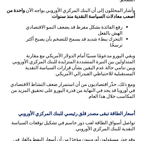
وأشار المحللون إلى أن البنك المركزي الأوروبي يواجه الآن
واحدة من
أصعب معادلات السياسة النقدية منذ سنوات
:
رفع الفائدة بشكل مفرط قد يضعف النمو الاقتصادي
الهش بالفعل
التحرك ببطء شديد قد يسمح للتضخم بأن يصبح أكثر
ترسخًا
وبقي اليورو مدعومًا نسبيًا أمام الدولار الأمريكي مع مقارنة
المتداولين بين النبرة المتشددة المتزايدة للبنك المركزي الأوروبي
وبين تنامي حالة عدم اليقين بشأن قرارات السياسة النقدية
المستقبلية للاحتياطي الفيدرالي الأمريكي.
ومع ذلك، حذّر اقتصاديون من أن استمرار ضعف النشاط الاقتصادي
في أوروبا قد يحد في النهاية من قدرة اليورو على تحقيق المزيد من
المكاسب خلال هذا العام.
أسعار الطاقة تبقى مصدر قلق رئيسي للبنك المركزي الأوروبي
تواصل أسواق الطاقة لعب دور حاسم في تشكيل توقعات السياسة
النقدية للبنك المركزي الأوروبي.
وقد حذر مسؤولون أوروبيون مؤخرًا من أن أسعار النفط والغاز في