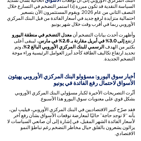
البنك المركزي الأوروبي إلى أن توقعات
الأسواق
الحالية بشأن تشديد
السياسة النقدية قد تكون مبررة إذا استمر التضخم في التسارع خلال
النصف الثاني من عام 2026. ويقوم المستثمرون الآن بتسعير
احتمالية متزايدة لرفع جديد في أسعار الفائدة من قبل البنك المركزي
الأوروبي ربما في أقرب وقت خلال شهر يونيو.
وأظهرت أحدث بيانات التضخم أن
معدل التضخم في منطقة اليورو
ارتفع
إلى 3.0% في أبريل مقارنة بـ 2.6% في مارس
، ليبقى أعلى
بكثير من الهدف
الرسمي للبنك المركزي الأوروبي البالغ 2%.
وتم
تحديد ارتفاع تكاليف الطاقة كأحد أبرز العوامل الرئيسية وراء موجة
التضخم الجديدة.
أخبار سوق اليورو: مسؤولو البنك المركزي الأوروبي يهيئون
الأسواق لاحتمال رفع الفائدة في يونيو
أثّرت التصريحات الأخيرة لكبار مسؤولي البنك المركزي الأوروبي
بشكل قوي على معنويات سوق اليورو هذا الأسبوع.
فقد صرّح كبير الاقتصاديين في البنك المركزي الأوروبي، فيليب لين،
بأنه “لا توجد حاجة” حاليًا لمعارضة توقعات الأسواق بشأن رفع آخر
لأسعار الفائدة الشهر المقبل، في إشارة إلى أن صانعي السياسات لا
يزالون يشعرون بالقلق حيال مخاطر التضخم رغم تباطؤ النمو
الاقتصادي.