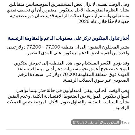
وفي الوقت نفسه، لا يزال بعض المستثمرين المؤسساتيين متفائلين
بشأن النظرة المتوسطة الأجل لبيتكوين. معتبرين أن أي تخفيف نقدي
مستقبلي واستمرار تبني العملات الرقمية قد يدعمان دورة صعودية
جديدة لاحقًا خلال عام 2026.
أخبار تداول البيتكوين تركز على مستويات الدعم والمقاومة الرئيسية
يشير المحللون الفنيون إلى أن منطقة 77,000 – 77,200 دولار تبقى
واحدة من أهم مناطق الدعم لبيتكوين على المدى القصير.
وقد يؤدي الكسر المستدام دون هذه المنطقة إلى تعريض بيتكوين
لموجات تصحيح أعمق نحو مستويات دعم أدنى. بينما قد تساعد
العودة فوق منطقة المقاومة 78,000 دولار في استعادة الزخم
الصعودي عبر سوق العملات الرقمية.
وفي الوقت الحالي، يبقى المتداولون في حالة حذر بينما تواصل
أسواق بيتكوين الموازنة بين الضغوط الاقتصادية الكلية، وعدم اليقين
بشأن السياسة النقدية، والتفاؤل طويل الأجل المرتبط بتبني العملات
الرقمية.
البتكوين دولار أمريكي BTCUSD
Tags