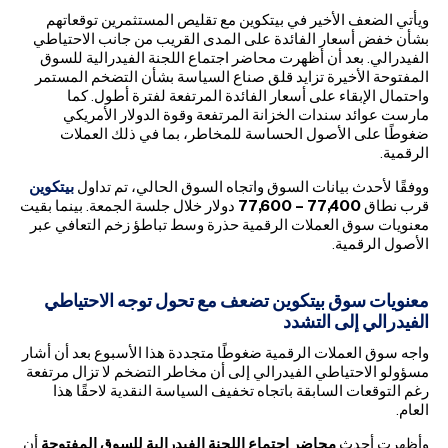
ويأتي الضعف الأخير في بيتكوين مع تقليص المستثمرين توقعاتهم
بشأن خفض أسعار الفائدة على المدى القريب من جانب الاحتياطي
الفيدرالي. بعد أن أظهرت محاضر اجتماع اللجنة الفيدرالية للسوق
المفتوحة الأخيرة تزايد قلق صناع السياسة بشأن التضخم المستمر
واحتمال الإبقاء على أسعار الفائدة المرتفعة لفترة أطول. كما
مارست عوائد سندات الخزانة المرتفعة وقوة الدولار الأمريكي
ضغوطًا على الأصول الحساسة للمخاطر، بما في ذلك العملات
الرقمية.
ووفقًا لأحدث بيانات السوق واتجاه السوق الحالي، تم تداول
بيتكوين
قرب نطاق
77,400 – 77,600
دولار خلال جلسة الجمعة. بينما بقيت
معنويات سوق العملات الرقمية حذرة وسط تباطؤ زخم التعافي عبر
الأصول الرقمية.
معنويات سوق بيتكوين تضعف مع تحول توجه الاحتياطي
الفيدرالي إلى التشدد
واجه سوق العملات الرقمية ضغوطًا متجددة هذا الأسبوع بعد أن أشار
مسؤولو الاحتياطي الفيدرالي إلى أن مخاطر التضخم لا تزال مرتفعة
رغم التوقعات السابقة باتجاه تخفيف السياسة النقدية لاحقًا هذا
العام.
وأظهرت أحدث
محاضر اجتماع اللجنة الفيدرالية للسوق المفتوحة
أن