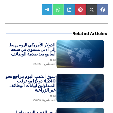
Share
Share
Share
Share
Share
Share
on
on
on
on
on
on
Telegram
WhatsApp
LinkedIn
Pinterest
Facebook
X
(Twitter)
Related Articles
الدولار الأمريكي اليوم يهبط
إلى أدنى مستوى في سبعة
أسابيع بعد صدمة الوظائف
G.N
أغسطس 7, 2026
سوق الذهب اليوم يتراجع نحو
4,240 دولارًا مع ترقب
المتداولين لبيانات الوظائف
غير الزراعية
G.N
أغسطس 6, 2026
سعر الفضة اليوم يواصل