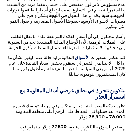
عدة مسؤولين لا يزالون منفتحين على احتمال تنفيذ مزيد من التشديد
إذا استمر التضخم في التسارع بسبب ارتفاع أسعار الطاقة والتوترات
الجيوسياسية. وقد أثر هذا التحول في اللهجة بشكل واضح على
معنويات الأسواق الأوسع، خصوصًا الأصول المضاربية وأصول النمو
مثل بيتكوين.
وأشار محللون إلى أن أسعار الفائدة المرتفعة عادة ما تقلل الطلب
على العملات الرقمية. لأن الأوضاع المالية المشددة تحد من السيولة
وتزيد جاذبية الاستثمارات المدرة للعائد مثل السندات وأذون الخزانة.
كما تعكس تسعيرات
الأسواق
الحالية تزايد حالة عدم اليقين بشأن ما
إذا كان الاحتياطي الفيدرالي سيقوم بخفض أسعار الفائدة خلال عام
2026. أو سيبقي السياسة النقدية المقيدة لفترة أطول بكثير مما
كان المستثمرون يتوقعونه سابقًا.
بيتكوين تتحرك في نطاق عرضي أسفل المقاومة مع
استمرار الحذر
تُظهر حركة السعر الفنية دخول بيتكوين في مرحلة تماسك قصيرة
المدى بعد فشلها في الحفاظ على الزخم أعلى منطقة المقاومة
78,000 – 78,300
دولار.
ويستقر السوق حاليًا قرب منطقة
77,500
دولار. بينما يراقب