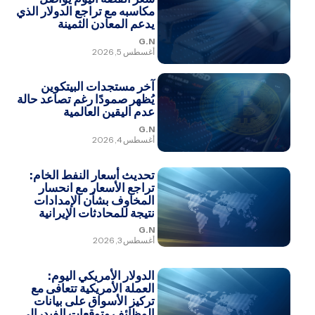
مكاسبه مع تراجع الدولار الذي
يدعم المعادن الثمينة
G.N
أغسطس 5, 2026
آخر مستجدات البيتكوين
يُظهر صمودًا رغم تصاعد حالة
عدم اليقين العالمية
G.N
أغسطس 4, 2026
تحديث أسعار النفط الخام:
تراجع الأسعار مع انحسار
المخاوف بشأن الإمدادات
نتيجة للمحادثات الإيرانية
G.N
أغسطس 3, 2026
الدولار الأمريكي اليوم:
العملة الأمريكية تتعافى مع
تركيز الأسواق على بيانات
الوظائف وتوقعات الفيدرالي