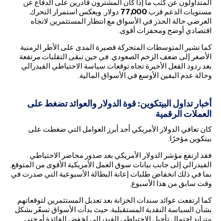
المتداولون عن كثب ما إذا كان المشترون قادرين على الدفاع عن
مستويات الدعم قرب
77,000
دولار. ويعكس استمرار التحرك
العرضي حالة الحذر في الأسواق مع انتظار المستثمرين لاتجاه
اقتصادي أوضح ومحفزات أقوى.
كما تشير المتوسطات المتحركة قصيرة المدى على الأطر الزمنية
الأصغر إلى ضعف الزخم الصعودي. في حين تبقى التقلبات مرتفعة
بعد ردود الفعل الأخيرة تجاه توقعات سياسة الاحتياطي الفيدرالي
وحالة عدم اليقين الأوسع في الأسواق المالية.
أخبار تداول البيتكوين: قوة الدولار والعوائد تضغط على
العملات الرقمية
كان تعافي الدولار الأمريكي أحد أبرز العوامل التي ضغطت على
بيتكوين مؤخرًا.
فقد ارتفع مؤشر الدولار الأمريكي بعد صدور محاضر الاحتياطي
الفيدرالي إلى جانب بيانات سوق العمل الأمريكية الأقوى من المتوقع.
بما في ذلك انخفاض طلبات إعانة البطالة الأسبوعية التي صدرت في
وقت سابق من هذا الأسبوع.
كما ارتفعت عوائد سندات الخزانة بعد تعديل المستثمرين لتوقعاتهم
بشأن السياسة النقدية المستقبلية. حيث بدأت الأسواق تسعّر بشكل
متزايد احتمال تأجيل الاحتياطي الفيدرالي لخفض الفائدة أو حتى