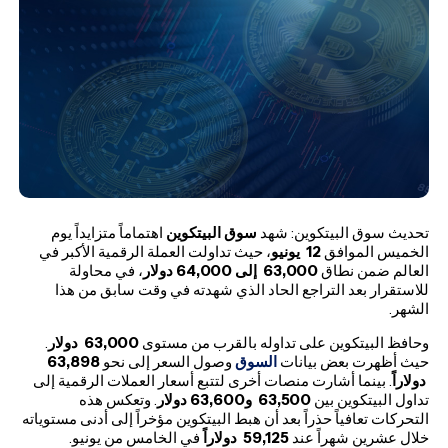
تحديث سوق البيتكوين: شهد
سوق البيتكوين
اهتماماً متزايداً يوم
الخميس الموافق
12
يونيو
، حيث تداولت العملة الرقمية الأكبر في
العالم ضمن نطاق
63,000
إلى 64,000 دولار
، في محاولة
للاستقرار بعد التراجع الحاد الذي شهدته في وقت سابق من هذا
الشهر.
وحافظ البيتكوين على تداوله بالقرب من مستوى
63,000
دولار
.
حيث أظهرت بعض بيانات
السوق
وصول السعر إلى نحو
63,898
دولاراً
. بينما أشارت منصات أخرى لتتبع أسعار العملات الرقمية إلى
تداول البيتكوين بين
63,500
و63,600 دولار
. وتعكس هذه
التحركات تعافياً حذراً بعد أن هبط البيتكوين مؤخراً إلى أدنى مستوياته
خلال عشرين شهراً عند
59,125
دولاراً
في الخامس من يونيو.