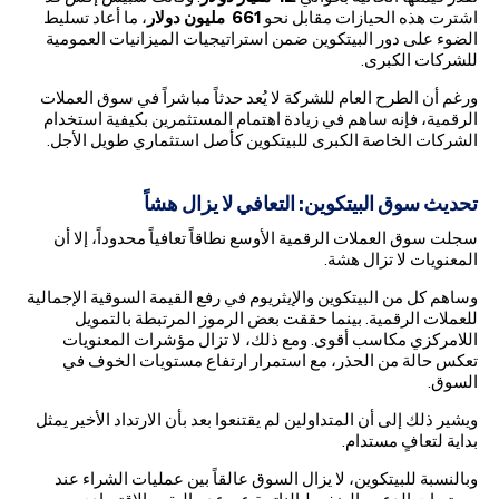
اشترت هذه الحيازات مقابل نحو
661
مليون دولار
، ما أعاد تسليط
الضوء على دور البيتكوين ضمن استراتيجيات الميزانيات العمومية
للشركات الكبرى.
ورغم أن الطرح العام للشركة لا يُعد حدثاً مباشراً في سوق العملات
الرقمية، فإنه ساهم في زيادة اهتمام المستثمرين بكيفية استخدام
الشركات الخاصة الكبرى للبيتكوين كأصل استثماري طويل الأجل.
تحديث سوق البيتكوين: التعافي لا يزال هشاً
سجلت سوق العملات الرقمية الأوسع نطاقاً تعافياً محدوداً، إلا أن
المعنويات لا تزال هشة.
وساهم كل من البيتكوين والإيثريوم في رفع القيمة السوقية الإجمالية
للعملات الرقمية. بينما حققت بعض الرموز المرتبطة بالتمويل
اللامركزي مكاسب أقوى. ومع ذلك، لا تزال مؤشرات المعنويات
تعكس حالة من الحذر، مع استمرار ارتفاع مستويات الخوف في
السوق.
ويشير ذلك إلى أن المتداولين لم يقتنعوا بعد بأن الارتداد الأخير يمثل
بداية لتعافٍ مستدام.
وبالنسبة للبيتكوين، لا يزال السوق عالقاً بين عمليات الشراء عند