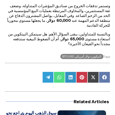
وتستمر تدفقات الخروج من صناديق المؤشرات المتداولة، وضعف
ثقة المستثمرين، والمخاوف المرتبطة بعمليات البيع المؤسسية في
الحد من الزخم الصاعد. وفي المقابل، يواصل المشترون الدفاع عن
منطقة الدعم المهمة عند
60,000
دولار
، ما يجعلها مستوى محورياً
للحركة القادمة.
وبالنسبة للمتداولين، يبقى السؤال الأهم: هل سيتمكن البيتكوين من
استعادة مستوى
65,000
دولار
، أم أن الضغوط البيعية ستدفعه
مجدداً نحو القيعان الأخيرة؟
البتكوين دولار أمريكي BTCUSD
Tags
Share
Share
Share
Share
Share
Share
on
on
on
on
on
on
Telegram
WhatsApp
LinkedIn
Pinterest
Facebook
X
(Twitter)
Related Articles
سوق الذهب اليوم يتراجع نحو