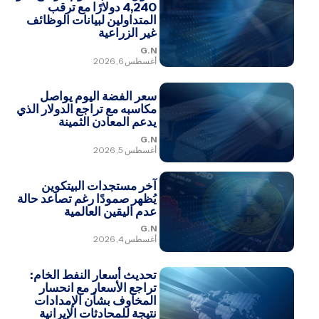
4,240 دولارًا مع ترقب
المتداولين لبيانات الوظائف
غير الزراعية
G.N
أغسطس 6, 2026
سعر الفضة اليوم يواصل
مكاسبه مع تراجع الدولار الذي
يدعم المعادن الثمينة
G.N
أغسطس 5, 2026
آخر مستجدات البيتكوين
يُظهر صمودًا رغم تصاعد حالة
عدم اليقين العالمية
G.N
أغسطس 4, 2026
تحديث أسعار النفط الخام:
تراجع الأسعار مع انحسار
المخاوف بشأن الإمدادات
نتيجة للمحادثات الإيرانية