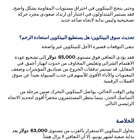
وحتى ينجح البيتكوين في اختراق مستويات المقاومة بشكل واضح،
فقد يستمر المتداولون في اعتبار أي ارتداد صعودي مجرد حركة
تصحيحية وليس بداية لاتجاه صاعد جديد.
تحديث سوق البيتكوين: هل يستطيع البيتكوين استعادة الزخم؟
تبقى التوقعات قصيرة الأجل للبيتكوين غير واضحة.
فقد يؤدي التعافي فوق مستوى
65,000
دولار
إلى تشجيع عودة
الاهتمام الشرائي وتقليص المخاوف من حدوث انهيار أعمق. في
المقابل، قد تستمر تدفقات الخروج من صناديق المؤشرات وضعف
المعنويات والأداء الأقوى للأسهم في جذب السيولة بعيداً عن سوق
العملات الرقمية.
وفي الوقت الحالي، يواصل البيتكوين التحرك ضمن مرحلة من
التماسك الحذر، بينما ينتظر المستثمرون محفزاً أقوى لتحديد الاتجاه
الرئيسي التالي.
الخلاصة
يحاول البيتكوين الاستقرار بالقرب من مستوى
63,000
دولار
بعد
بداية صعبة لشهر يونيو، إلا أن التعافي لا يزال هشاً.