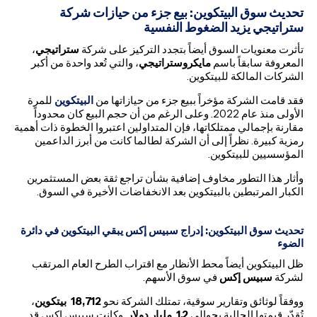
تحديث سوق البيتكوين: بيع جزء من حيازات شركة
ستراتيجي يزيد الضغوط النفسية
تأثرت معنويات السوق أيضاً بتجدد التركيز على شركة
ستراتيجي
،
المعروفة سابقاً باسم
مايكروستراتيجي
، والتي تُعد واحدة من أكبر
الشركات المالكة للبيتكوين.
فقد قامت الشركة مؤخراً ببيع جزء من حيازاتها من
البيتكوين
للمرة
الأولى منذ عام 2022. وعلى الرغم من أن حجم البيع كان محدوداً
مقارنة بإجمالي ممتلكاتها، فإن المتداولين اعتبروا الخطوة ذات أهمية
رمزية كبيرة. نظراً إلى أن الشركة لطالما كانت من أبرز الداعمين
المؤسسيين للبيتكوين.
وأثار هذا التطور مخاوف إضافية بشأن تراجع ثقة بعض المستثمرين
الكبار المرتبطين بالبيتكوين بعد الانخفاضات الأخيرة في السوق.
تحديث سوق البيتكوين: إدراج سبيس إكس يبقي البيتكوين في دائرة
الضوء
ظل البيتكوين أيضاً محط الأنظار مع اقتراب الطرح العام المرتقب
لشركة
سبيس إكس
في سوق الأسهم.
ووفقاً لوثائق وتقارير سوقية، تمتلك الشركة نحو
18,712
بيتكوين
،
تُقدّر قيمتها الحالية بحوالي
1.2
مليار دولار
. وكانت سبيس إكس قد