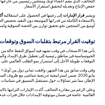
التحالف، الذي يضم أعضاء أوبك ومنتجين رئيسيين من خارجها 
خفض الإنتاج وتعديله لتحقيق استقرار الأسعار.
ويشير
قرار الإمارات
إلى رغبتها في الحصول على استقلالية
أك
بالاستفادة الكاملة من قدراتها الموسعة دون التقيد بحصص الج
أوسع بين المنتجين نحو تحقيق توازن بين الحصة السوقية واستقرا
توقيت القرار مرتبط بتقلبات السوق وتوقعات
يأتي هذا الانسحاب في وقت تشهد فيه أسواق النفط حالة من عد
الجيوسياسية في مناطق رئيسية إلى تعطيل طرق الإمداد والمس
التوقعات طويلة الأجل إلى استمرار نمو الطلب العالمي على ا
مايو 2026. ضمن استراتيجية تدريجية تتماشى مع ظروف ال
الإطار، مما يثير تساؤلات حول مستقبل التنسيق في سياسات ال
وعلى الرغم من مغادرة التحالف، أكدت الإمارات التزامها بال
العالمية. خاصة في ضمان موثوقية الإمدادات خلال فترات عدم 