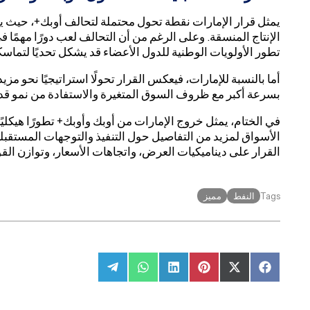
يمثل قرار الإمارات نقطة تحول محتملة لتحالف أوبك+، حيث 
الإنتاج المنسقة. وعلى الرغم من أن التحالف لعب دورًا مهمًا 
تطور الأولويات الوطنية للدول الأعضاء قد يشكل تحديًا لتماس
أما بالنسبة للإمارات، فيعكس القرار تحولًا استراتيجيًا نحو مزي
بسرعة أكبر مع ظروف السوق المتغيرة والاستفادة من نمو قدرات
في الختام، يمثل خروج الإمارات من أوبك وأوبك+ تطورًا هيكليًا
الأسواق لمزيد من التفاصيل حول التنفيذ والتوجهات المستقبلية،
القرار على ديناميكيات العرض، واتجاهات الأسعار، وتوازن الق
النفط
مميز
Tags
Share
Share
Share
Share
Share
Share
on
on
on
on
on
on
Telegram
WhatsApp
LinkedIn
Pinterest
Facebook
X
(Twitter)