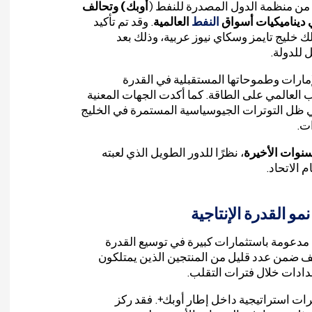
ب من منظمة الدول المصدرة للنفط (
أوبك) وتحالف
في ديناميكيات أسواق
النفط
العالمية
. وقد تم تأكيد
ذلك خليج تايمز وسكاي نيوز عربية، وذلك بعد
 للدولة.
إمارات وطموحاتها المستقبلية في القدرة
طلب العالمي على الطاقة. كما أكدت الجهات المعنية
ل التوترات الجيوسياسية المستمرة في الخليج
ات.
نوات الأخيرة
، نظرًا للدور الطويل الذي لعبته
 القدرة الإنتاجية
 مدعومة باستثمارات كبيرة في توسيع القدرة
ُصنف ضمن عدد قليل من المنتجين الذين يمتلكون
إمدادات خلال فترات التقلب.
ترات استراتيجية داخل إطار أوبك+. فقد ركز