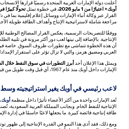
أعلنت دولة الإمارات العربية المتحدة رسميًا قرارها الانسحا
أوبك+ اعتبارًا من 1 مايو 2026،
في خطوة تمثل
تحولًا كبيرًا 
القرار عبر وكالة أنباء الإمارات ووسائل إعلام إقليمية بما في 
مراجعة شاملة لاستراتيجية الإنتاج وأهداف الطاقة طويلة الأجل
ووفقًا للتصريحات الرسمية، يعكس القرار المصالح الوطنية لل
الإنتاجية. بالإضافة إلى نيتها لعب دور أكثر مرونة في تلبية ال
أن هذه الخطوة تتماشى مع تطورات ظروف السوق. خاصة في ظ
العربي ومضيق هرمز، والتي لا تزال تؤثر على استقرار الإمداد
ويمثل هذا الإعلان أحد
أبرز التطورات في سوق النفط خلال الس
الإمارات داخل أوبك منذ عام 1967، أي قبل وقت طويل من قيام الاتحاد.
لاعب رئيسي في أوبك يغير استراتيجيته وسط نمو
تُعد الإمارات واحدة من أكثر الأعضاء تأثيرًا داخل منظمة
أوبك
،
الإنتاجية للنفط الخام. وبجانب المملكة العربية السعودية، ت
طاقة إنتاجية فائضة كبيرة. ما يجعلها لاعبًا حاسمًا في إدارة ال
ومع ذلك، فقد أدى هذا النمو في القدرة الإنتاجية إلى ظهور تو