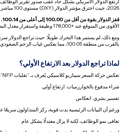
2026، حيث اخترق مؤشر الدولار (DXY) مستوى 100 مباشرة بعد صدور البيانات.
قفز الدولار بقوة من أقل من 100.00 إلى أعلى من 100.14
، 
الأقوى من المتوقع عند +178,000 وظيفة واستقرار معدل البطالة عند 4.3%.
ومع ذلك، لم يستمر هذا التحرك طويلًا. حيث تراجع الدولار سريعً
بالقرب من منطقة 100.05، مما يعكس غياب الزخم الصعودي المستدام.
لماذا تراجع الدولار بعد الارتفاع الأولي؟
تعكس حركة السعر سيناريو كلاسيكي يُعرف بـ “تقلبات NFP”، حيث:
شراء مدفوع بالخوارزميات: ارتفاع أولي
تفسير بشري: انعكاس
ورغم أن البيانات الرئيسية بدت قوية، ركز المتداولون سريعًا ع
تعافى نمو الوظائف، لكنه لا يزال معتدلًا بشكل عام