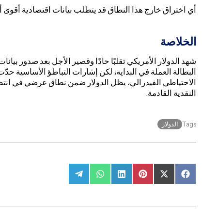
أي اختراق خارج هذا النطاق قد يتطلب بيانات اقتصادية أقوى أو 
الخلاصة
شهد الدولار الأمريكي تقلبًا حادًا وقصير الأجل بعد صدور بي
البطالة العملة في البداية، لكن إشارات التباطؤ الأساسية حد
الاحتياطي الفيدرالي، يظل الدولار ضمن نطاق عرضي في انتظا
النقدية القادمة.
الدولار
Tags
Share
Share
Share
Share
Share
Share
on
on
on
on
on
on
Telegram
WhatsApp
LinkedIn
Pinterest
Facebook
X
(Twitter)