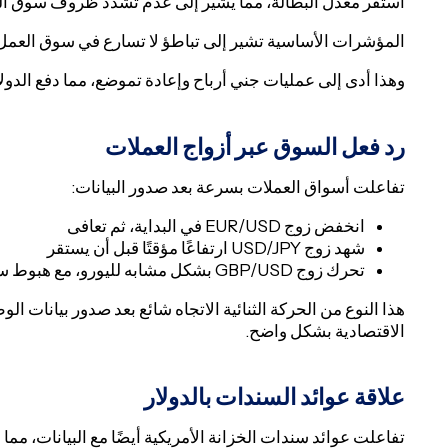
استقر معدل البطالة، مما يشير إلى عدم تشدد ظروف سوق ا
المؤشرات الأساسية تشير إلى تباطؤ لا تسارع في سوق العمل
وهذا أدى إلى عمليات جني أرباح وإعادة تموضع، مما دفع الدولار 
رد فعل السوق عبر أزواج العملات
تفاعلت أسواق العملات بسرعة بعد صدور البيانات:
انخفض زوج EUR/USD في البداية، ثم تعافى
شهد زوج USD/JPY ارتفاعًا مؤقتًا قبل أن يستقر
تحرك زوج GBP/USD بشكل مشابه لليورو، مع هبوط سريع تلاه تماسك
هذا النوع من الحركة الثنائية الاتجاه شائع بعد صدور بيانات الوظ
الاقتصادية بشكل واضح.
علاقة عوائد السندات بالدولار
تفاعلت عوائد سندات الخزانة الأمريكية أيضًا مع البيانات، مما 